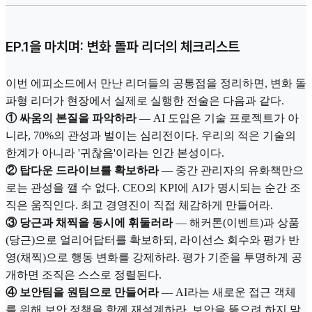
EP.1을 마치며: 변화 돌파 리더의 체크리스트
이번 에피소드에서 만난 리더들의 공통점을 정리하면, 변화 돌
파형 리더가 현장에서 실제로 실행한 전술은 다음과 같다.
① 싸움의 본질을 파악하라
— AI 도입은 기술 프로젝트가 아
니라, 70%의 관성과 벌이는 심리전이다. 우리의 적은 기술의
한계가 아니라 '귀찮음'이라는 인간 본성이다.
② 탑다운 드라이브를 확보하라
— 중간 관리자의 유화책만으
로는 관성을 깰 수 없다. CEO의 KPI에 AI가 명시되는 순간 조
직은 움직인다. 최고 경영진이 직접 체감하게 만들어라.
③ 당근과 채찍을 동시에 휘둘러라
— 해커톤(이벤트)과 상품
(당근)으로 얼리어답터를 확보하되, 라이선스 회수와 평가 반
영(채찍)으로 행동 변화를 강제하라. 평가 기준을 투명하게 공
개하면 조직은 스스로 정렬된다.
④ 보안팀을 원팀으로 만들어라
— AI라는 새로운 접근 객체
를 위해 보안 정책을 함께 재설계하라. 보안을 뚫으려 하지 말