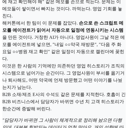
에 재고 확인해야 해" 같은 메모를 손으로 적는다. 문제는 이
메모들이 쌓이면서 빠지는 것이다. 까먹는다. 영업 기회를 놓
친다.
해커톤에서 한 팀이 이 문제를 잡았다.
손으로 쓴 스크립트 메
모를 에이전트가 읽어서 자동으로 일정에 연동시키는 시스템
을 만든 것이다. 거창한 AI가 아니다. 영업사원이 그날 적은 메
모를 에이전트에 넣으면, "내일 ○○약국 재방문", "다음 주 화
요일 ○○병원 재고 확인" 같은 일정이 자동으로 캘린더에 꽂힌
다.
이것은 한 사람의 기억에만 의존하던 영업 히스토리가 조직의
시스템으로 넘어가는 순간이다. 그 영업사원이 부서를 옮기거
나 퇴사해도, 어떤 약국에 언제 방문했고 어떤 이야기를 나눴
는지가 남는다.
B2B 소재/제조 E사의 수석도 같은 문제를 지적한다. 호흡이 긴
B2B 비즈니스에서 담당자가 바뀌면 수년 치 고객 히스토리가
한순간에 증발해 버린다.
"담당자가 바뀌면 그 사람이 체계적으로 정리해 놨으면 다행
인데, 대부분 휘발되는 데이터가 엄청 많아요. 개인 성향에 따