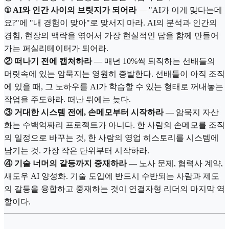
① AI와 인간 사이의 브릿지가 되어라
— "AI가 이게 맞다는데
요?"에 "내 경험이 맞아"로 맞서지 마라. AI의 분석과 인간의
경험, 현장의 맥락을 엮어서 가장 현실적인 답을 함께 만들어
가는 퍼실리테이터가 되어라.
② 떠나기 전에 캡처하라
— 매년 10%씩 퇴직하는 선배들의
머릿속에 있는 암묵지는 영원히 증발한다. 선배들이 아직 조직
에 있을 때, 그 노하우를 AI가 학습할 수 있는 형태로 꺼내놓는
작업을 주도하라. 떠난 뒤에는 늦다.
③ 거대한 시스템 전에, 손메모부터 시작하라
— 암묵지 자산
화는 수백억짜리 프로젝트가 아니다. 한 사람의 손메모를 조직
의 일정으로 바꾸는 것, 한 사람의 영업 히스토리를 시스템에
남기는 것. 가장 작은 단위부터 시작하라.
④ 기술 너머의 갈등까지 중재하라
— 노사 문제, 협력사 계약,
섀도우 AI 양성화. 기술 도입에 반드시 수반되는 사람과 제도
의 갈등을 융합하고 중재하는 것이 연결자형 리더의 마지막 역
할이다.