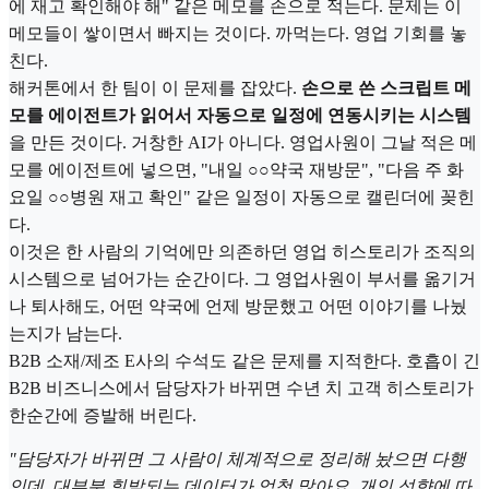
에 재고 확인해야 해" 같은 메모를 손으로 적는다. 문제는 이
메모들이 쌓이면서 빠지는 것이다. 까먹는다. 영업 기회를 놓
친다.
해커톤에서 한 팀이 이 문제를 잡았다.
손으로 쓴 스크립트 메
모를 에이전트가 읽어서 자동으로 일정에 연동시키는 시스템
을 만든 것이다. 거창한 AI가 아니다. 영업사원이 그날 적은 메
모를 에이전트에 넣으면, "내일 ○○약국 재방문", "다음 주 화
요일 ○○병원 재고 확인" 같은 일정이 자동으로 캘린더에 꽂힌
다.
이것은 한 사람의 기억에만 의존하던 영업 히스토리가 조직의
시스템으로 넘어가는 순간이다. 그 영업사원이 부서를 옮기거
나 퇴사해도, 어떤 약국에 언제 방문했고 어떤 이야기를 나눴
는지가 남는다.
B2B 소재/제조 E사의 수석도 같은 문제를 지적한다. 호흡이 긴
B2B 비즈니스에서 담당자가 바뀌면 수년 치 고객 히스토리가
한순간에 증발해 버린다.
"담당자가 바뀌면 그 사람이 체계적으로 정리해 놨으면 다행
인데, 대부분 휘발되는 데이터가 엄청 많아요. 개인 성향에 따