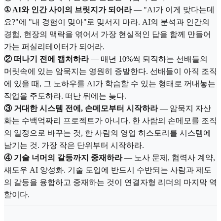
① AI와 인간 사이의 브릿지가 되어라
— "AI가 이게 맞다는데
요?"에 "내 경험이 맞아"로 맞서지 마라. AI의 분석과 인간의
경험, 현장의 맥락을 엮어서 가장 현실적인 답을 함께 만들어
가는 퍼실리테이터가 되어라.
② 떠나기 전에 캡처하라
— 매년 10%씩 퇴직하는 선배들의
머릿속에 있는 암묵지는 영원히 증발한다. 선배들이 아직 조직
에 있을 때, 그 노하우를 AI가 학습할 수 있는 형태로 꺼내놓는
작업을 주도하라. 떠난 뒤에는 늦다.
③ 거대한 시스템 전에, 손메모부터 시작하라
— 암묵지 자산
화는 수백억짜리 프로젝트가 아니다. 한 사람의 손메모를 조직
의 일정으로 바꾸는 것, 한 사람의 영업 히스토리를 시스템에
남기는 것. 가장 작은 단위부터 시작하라.
④ 기술 너머의 갈등까지 중재하라
— 노사 문제, 협력사 계약,
섀도우 AI 양성화. 기술 도입에 반드시 수반되는 사람과 제도
의 갈등을 융합하고 중재하는 것이 연결자형 리더의 마지막 역
할이다.