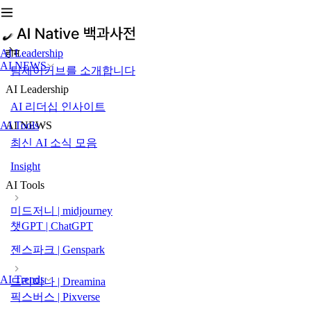
AI Leadership
होम
AI NEWS
팀제이커브를 소개합니다
AI Leadership
AI 리더십 인사이트
AI Tools
AI NEWS
최신 AI 소식 모음
Insight
AI Tools
미드저니 | midjourney
챗GPT | ChatGPT
젠스파크 | Genspark
AI Trends
드리미나 | Dreamina
픽스버스 | Pixverse