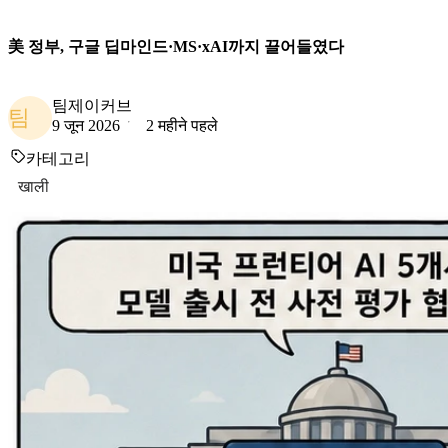
美 정부, 구글 딥마인드·MS·xAI까지 끌어들였다
팀제이커브
팀
9 जून 2026
2 महीने पहले
카테고리
खाली