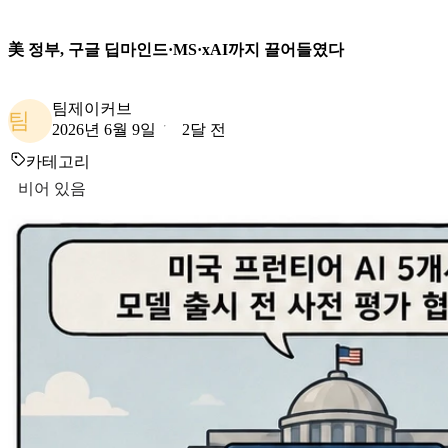
美 정부, 구글 딥마인드·MS·xAI까지 끌어들였다
팀제이커브
팀
2026년 6월 9일
2달 전
카테고리
비어 있음