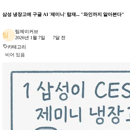
삼성 냉장고에 구글 AI '제미니' 탑재... "와인까지 알아본다"
팀제이커브
팀
2026년 1월 7일
7달 전
카테고리
비어 있음