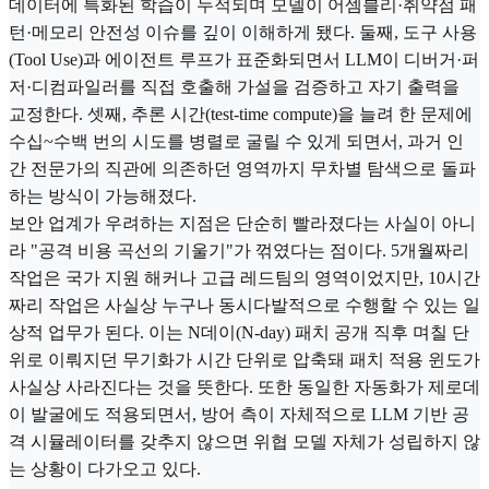
데이터에 특화된 학습이 누적되며 모델이 어셈블리·취약점 패
턴·메모리 안전성 이슈를 깊이 이해하게 됐다. 둘째, 도구 사용
(Tool Use)과 에이전트 루프가 표준화되면서 LLM이 디버거·퍼
저·디컴파일러를 직접 호출해 가설을 검증하고 자기 출력을
교정한다. 셋째, 추론 시간(test-time compute)을 늘려 한 문제에
수십~수백 번의 시도를 병렬로 굴릴 수 있게 되면서, 과거 인
간 전문가의 직관에 의존하던 영역까지 무차별 탐색으로 돌파
하는 방식이 가능해졌다.
보안 업계가 우려하는 지점은 단순히 빨라졌다는 사실이 아니
라 "공격 비용 곡선의 기울기"가 꺾였다는 점이다. 5개월짜리
작업은 국가 지원 해커나 고급 레드팀의 영역이었지만, 10시간
짜리 작업은 사실상 누구나 동시다발적으로 수행할 수 있는 일
상적 업무가 된다. 이는 N데이(N-day) 패치 공개 직후 며칠 단
위로 이뤄지던 무기화가 시간 단위로 압축돼 패치 적용 윈도가
사실상 사라진다는 것을 뜻한다. 또한 동일한 자동화가 제로데
이 발굴에도 적용되면서, 방어 측이 자체적으로 LLM 기반 공
격 시뮬레이터를 갖추지 않으면 위협 모델 자체가 성립하지 않
는 상황이 다가오고 있다.