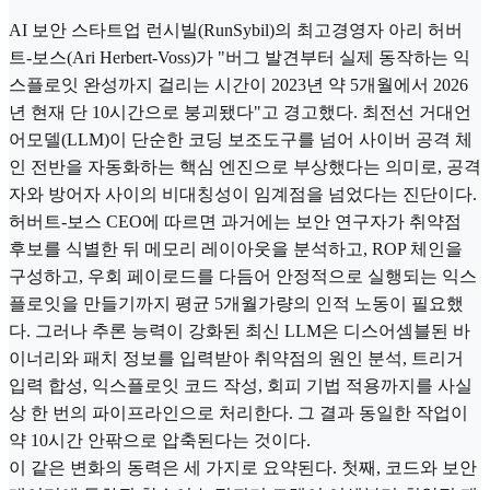
AI 보안 스타트업 런시빌(RunSybil)의 최고경영자 아리 허버
트-보스(Ari Herbert-Voss)가 "버그 발견부터 실제 동작하는 익
스플로잇 완성까지 걸리는 시간이 2023년 약 5개월에서 2026
년 현재 단 10시간으로 붕괴됐다"고 경고했다. 최전선 거대언
어모델(LLM)이 단순한 코딩 보조도구를 넘어 사이버 공격 체
인 전반을 자동화하는 핵심 엔진으로 부상했다는 의미로, 공격
자와 방어자 사이의 비대칭성이 임계점을 넘었다는 진단이다.
허버트-보스 CEO에 따르면 과거에는 보안 연구자가 취약점
후보를 식별한 뒤 메모리 레이아웃을 분석하고, ROP 체인을
구성하고, 우회 페이로드를 다듬어 안정적으로 실행되는 익스
플로잇을 만들기까지 평균 5개월가량의 인적 노동이 필요했
다. 그러나 추론 능력이 강화된 최신 LLM은 디스어셈블된 바
이너리와 패치 정보를 입력받아 취약점의 원인 분석, 트리거
입력 합성, 익스플로잇 코드 작성, 회피 기법 적용까지를 사실
상 한 번의 파이프라인으로 처리한다. 그 결과 동일한 작업이
약 10시간 안팎으로 압축된다는 것이다.
이 같은 변화의 동력은 세 가지로 요약된다. 첫째, 코드와 보안