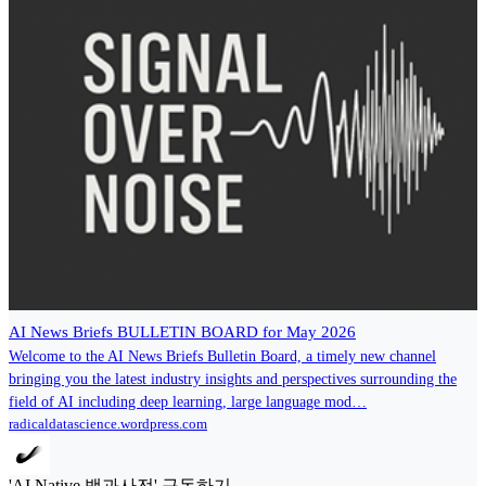
AI News Briefs BULLETIN BOARD for May 2026
Welcome to the AI News Briefs Bulletin Board, a timely new channel
bringing you the latest industry insights and perspectives surrounding the
field of AI including deep learning, large language mod…
radicaldatascience.wordpress.com
'AI Native 백과사전' 구독하기