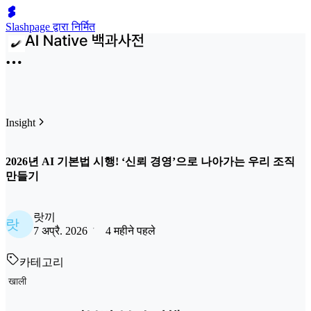
Slashpage द्वारा निर्मित
Insight
2026년 AI 기본법 시행! ‘신뢰 경영’으로 나아가는 우리 조직
만들기
랏끼
랏
7 अप्रै. 2026
4 महीने पहले
카테고리
खाली