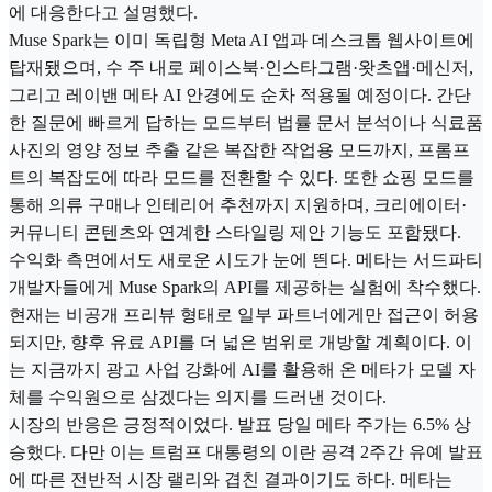
에 대응한다고 설명했다.
Muse Spark는 이미 독립형 Meta AI 앱과 데스크톱 웹사이트에
탑재됐으며, 수 주 내로 페이스북·인스타그램·왓츠앱·메신저,
그리고 레이밴 메타 AI 안경에도 순차 적용될 예정이다. 간단
한 질문에 빠르게 답하는 모드부터 법률 문서 분석이나 식료품
사진의 영양 정보 추출 같은 복잡한 작업용 모드까지, 프롬프
트의 복잡도에 따라 모드를 전환할 수 있다. 또한 쇼핑 모드를
통해 의류 구매나 인테리어 추천까지 지원하며, 크리에이터·
커뮤니티 콘텐츠와 연계한 스타일링 제안 기능도 포함됐다.
수익화 측면에서도 새로운 시도가 눈에 띈다. 메타는 서드파티
개발자들에게 Muse Spark의 API를 제공하는 실험에 착수했다.
현재는 비공개 프리뷰 형태로 일부 파트너에게만 접근이 허용
되지만, 향후 유료 API를 더 넓은 범위로 개방할 계획이다. 이
는 지금까지 광고 사업 강화에 AI를 활용해 온 메타가 모델 자
체를 수익원으로 삼겠다는 의지를 드러낸 것이다.
시장의 반응은 긍정적이었다. 발표 당일 메타 주가는 6.5% 상
승했다. 다만 이는 트럼프 대통령의 이란 공격 2주간 유예 발표
에 따른 전반적 시장 랠리와 겹친 결과이기도 하다. 메타는