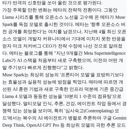
타가 반격의 신호탄을 쏘아 올린 것으로 평가된다.
가장 주목할 만한 변화는 메타의 전략적 전환이다. 그동안
Llama 시리즈를 통해 오픈소스 노선을 고수해 온 메타가 Muse
Spark를 독점 모델로 출시한 것이다. 메타는 '향후 오픈소스 버
전 공개를 희망한다'는 여지를 남겼으나, 지난해 4월 최신 오픈
소스 모델이 개발자 커뮤니티에서 기대에 미치지 못한 반응을
얻자 마크 저커버그 CEO가 전략 수정에 나선 것으로 알려졌
다. 메타는 블로그를 통해 "지난 9개월간 Meta Superintelligence
Labs가 AI 스택을 처음부터 새로 구축했으며, 이전의 어떤 개
발 주기보다 빠르게 진행했다"고 밝혔다.
Muse Spark는 최상위 성능의 '프론티어 모델'을 표방하기보다
는 효율성과 실용적 성능에 방점을 찍었다. 메타에 따르면 개
선된 AI 훈련 기법과 새로 구축한 인프라 덕분에 기존 중간급
Llama 4 모델과 동등한 성능을 '10분의 1 수준의 컴퓨팅'으로
달성했다. 멀티모달 인식, 추론, 건강, 에이전트 작업 등에서 경
쟁력 있는 성능을 보이며, 특히 '심사숙고(Contemplating) 모
드'에서는 복수의 AI 에이전트가 병렬로 추론하여 구글 Gemini
Deep Think, OpenAI GPT Pro 등 최상위 모델의 극한 추론 모드