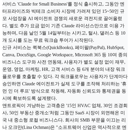
서비스 'Claude for Small Business'를 정식 출시하고, 그동안 엔
터프라이즈와 빅테크 소비자 시장에 가려져 있던 15~50인 규
모 사업장을 AI 에이전트 경쟁의 새로운 격전지로 끌어올렸
다. 별도 추가 요금 없이 기존 Claude 라이선스만으로 이용 가
능하며, 다음 날인 5월 14일부터는 시카고, 털사, 댈러스 등 10
개 도시를 도는 무료 워크숍 투어가 시작된다.
신규 서비스는 퀵북스(QuickBooks), 페이팔(PayPal), HubSpot,
Canva, DocuSign, Google Workspace, Microsoft 365 등 10여 종의
비즈니스 도구와 사전 연동돼, 사용자가 별도 설정 없이 재무,
운영, 영업, 마케팅, HR, 고객 서비스 등 6개 분야의 내장 워크
플로우를 호출할 수 있다. 각 워크플로우는 사용자가 단계마다
승인하면 Claude 에이전트가 실제 도구를 조작해 처리하는 '휴
먼 인 더 루프' 방식으로 작동해, 자동화 신뢰도와 통제권을 동
시에 확보하도록 설계됐다.
앤트로픽이 겨냥하는 고객층은 '15인 HVAC 업체, 30인 조경회
사, 50인 부동산 중개소'처럼 그동안 SaaS 시장이 외면해온 미
국 내 중소형 로컬 비즈니스다. 회사의 SMB 부문을 이끄는 리
나 오크만(Lina Ochman)은 "소프트웨어 산업은 역사적으로 엔