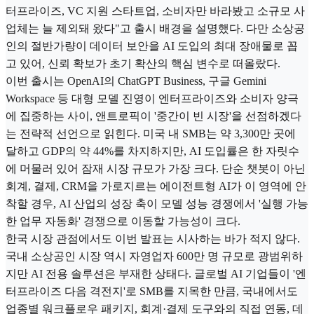
터프라이즈, VC 지원 스타트업, 소비자만 바라봤고 소규모 사
업체는 늘 제외돼 왔다"고 출시 배경을 설명했다. 다만 소상공
인의 절반가량이 데이터 보안을 AI 도입의 최대 장애물로 꼽
고 있어, 신뢰 확보가 초기 확산의 핵심 변수로 떠올랐다.
이번 출시는 OpenAI의 ChatGPT Business, 구글 Gemini
Workspace 등 대형 모델 진영이 엔터프라이즈와 소비자 양극
에 집중하는 사이, 앤트로픽이 '중간이 빈 시장'을 선점하겠다
는 전략적 선언으로 읽힌다. 미국 내 SMB는 약 3,300만 곳에
달하고 GDP의 약 44%를 차지하지만, AI 도입률은 한 자릿수
에 머물러 있어 잠재 시장 규모가 가장 크다. 단순 챗봇이 아닌
회계, 결제, CRM을 가로지르는 에이전트형 AI가 이 영역에 안
착할 경우, AI 산업의 성장 축이 모델 성능 경쟁에서 '실행 가능
한 업무 자동화' 경쟁으로 이동할 가능성이 크다.
한국 시장 관점에서도 이번 발표는 시사하는 바가 적지 않다.
국내 소상공인 시장 역시 자영업자 600만 명 규모로 광범위하
지만 AI 전용 솔루션은 부재한 상태다. 글로벌 AI 기업들이 '엔
터프라이즈 다음 격전지'로 SMB를 지목한 만큼, 국내에서도
업종별 워크플로우 패키지, 회계·결제 도구와의 직접 연동, 데