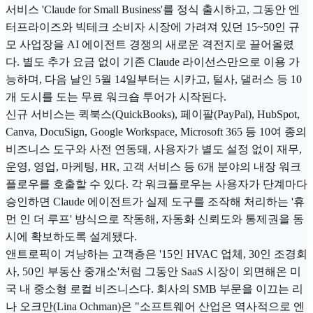
서비스 'Claude for Small Business'를 정식 출시하고, 그동안 엔
터프라이즈와 빅테크 소비자 시장에 가려져 있던 15~50인 규
모 사업장을 AI 에이전트 경쟁의 새로운 격전지로 끌어올렸
다. 별도 추가 요금 없이 기존 Claude 라이선스만으로 이용 가
능하며, 다음 날인 5월 14일부터는 시카고, 털사, 댈러스 등 10
개 도시를 도는 무료 워크숍 투어가 시작된다.
신규 서비스는 퀵북스(QuickBooks), 페이팔(PayPal), HubSpot,
Canva, DocuSign, Google Workspace, Microsoft 365 등 10여 종의
비즈니스 도구와 사전 연동돼, 사용자가 별도 설정 없이 재무,
운영, 영업, 마케팅, HR, 고객 서비스 등 6개 분야의 내장 워크
플로우를 호출할 수 있다. 각 워크플로우는 사용자가 단계마다
승인하면 Claude 에이전트가 실제 도구를 조작해 처리하는 '휴
먼 인 더 루프' 방식으로 작동해, 자동화 신뢰도와 통제권을 동
시에 확보하도록 설계됐다.
앤트로픽이 겨냥하는 고객층은 '15인 HVAC 업체, 30인 조경회
사, 50인 부동산 중개소'처럼 그동안 SaaS 시장이 외면해온 미
국 내 중소형 로컬 비즈니스다. 회사의 SMB 부문을 이끄는 리
나 오크만(Lina Ochman)은 "소프트웨어 산업은 역사적으로 엔