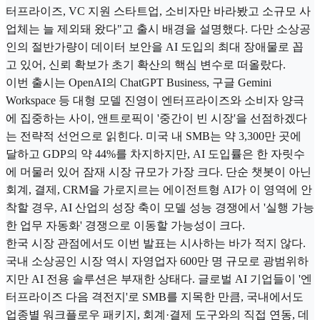
터프라이즈, VC 지원 스타트업, 소비자만 바라봤고 소규모 사
업체는 늘 제외돼 왔다"고 출시 배경을 설명했다. 다만 소상공
인의 절반가량이 데이터 보안을 AI 도입의 최대 장애물로 꼽
고 있어, 신뢰 확보가 초기 확산의 핵심 변수로 떠올랐다.
이번 출시는 OpenAI의 ChatGPT Business, 구글 Gemini
Workspace 등 대형 모델 진영이 엔터프라이즈와 소비자 양극
에 집중하는 사이, 앤트로픽이 '중간이 빈 시장'을 선점하겠다
는 전략적 선언으로 읽힌다. 미국 내 SMB는 약 3,300만 곳에
달하고 GDP의 약 44%를 차지하지만, AI 도입률은 한 자릿수
에 머물러 있어 잠재 시장 규모가 가장 크다. 단순 챗봇이 아닌
회계, 결제, CRM을 가로지르는 에이전트형 AI가 이 영역에 안
착할 경우, AI 산업의 성장 축이 모델 성능 경쟁에서 '실행 가능
한 업무 자동화' 경쟁으로 이동할 가능성이 크다.
한국 시장 관점에서도 이번 발표는 시사하는 바가 적지 않다.
국내 소상공인 시장 역시 자영업자 600만 명 규모로 광범위하
지만 AI 전용 솔루션은 부재한 상태다. 글로벌 AI 기업들이 '엔
터프라이즈 다음 격전지'로 SMB를 지목한 만큼, 국내에서도
업종별 워크플로우 패키지, 회계·결제 도구와의 직접 연동, 데