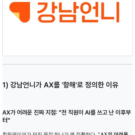
1) 강남언니가 AX를 '항해'로 정의한 이유
AX가 어려운 진짜 지점: "전 직원이 AI를 쓰고 난 이후부
터"
힐링페이퍼가 던진 문장 하나가 꽤 정확하다.
"AX의 어려움