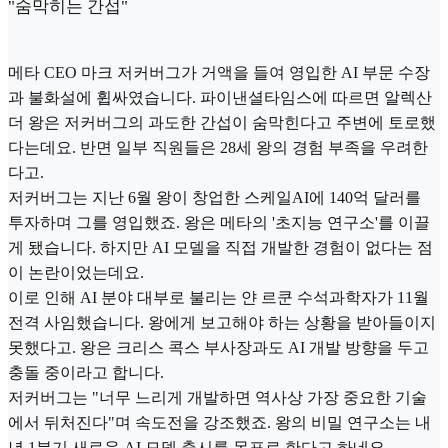
"숨막히는 간섭"
메타 CEO 마크 저커버그가 거액을 들여 영입한 AI 부문 수장
과 불화설에 휩싸였습니다. 파이낸셜타임스에 따르면 알렉산
더 왕은 저커버그의 과도한 간섭이 숨막힌다고 주변에 토로했
다는데요. 반면 일부 직원들은 28세 왕의 경험 부족을 우려한
다고.
저커버그는 지난 6월 왕이 창업한 스케일AI에 140억 달러를
투자하며 그를 영입했죠. 왕은 메타의 '초지능 연구소'를 이끌
게 됐습니다. 하지만 AI 모델을 직접 개발한 경험이 없다는 점
이 논란이었는데요.
이로 인해 AI 분야 대부로 불리는 얀 르쿤 수석과학자가 11월
전격 사임했습니다. 왕에게 보고해야 하는 상황을 받아들이지
못했다고. 왕은 크리스 콕스 부사장과도 AI 개발 방향을 두고
충돌 중이라고 합니다.
저커버그는 "너무 느리게 개발하면 역사상 가장 중요한 기술
에서 뒤처진다"며 속도전을 강조했죠. 왕의 비밀 연구소는 내
년 1분기 새로운 AI 모델 출시를 목표로 한다고 하네요.