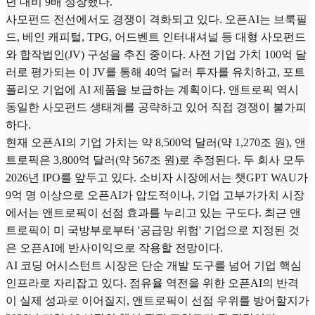
년 대비 9배 성장했다.
사모펀드 전선에서도 경쟁이 격화되고 있다. 오픈AI는 브룩필
드, 베인 캐피털, TPG, 어드벤트 인터내셔널 등 대형 사모펀드
와 합작법인(JV) 구성을 추진 중이다. 사전 기업 가치 100억 달
러로 평가되는 이 JV를 통해 40억 달러 투자를 유치하고, 포트
폴리오 기업에 AI 제품을 보급하는 계획이다. 앤트로픽 역시
동일한 사모펀드 생태계를 공략하고 있어 직접 경쟁이 불가피
하다.
현재 오픈AI의 기업 가치는 약 8,500억 달러(약 1,270조 원), 앤
트로픽은 3,800억 달러(약 567조 원)로 추정된다. 두 회사 모두
2026년 IPO를 앞두고 있다. 소비자 시장에서는 챗GPT WAU가
9억 명 이상으로 오픈AI가 압도적이나, 기업 고부가가치 시장
에서는 앤트로픽이 선점 효과를 누리고 있는 구도다. 최근 앤
트로픽이 미 국방부로부터 '공급망 위험' 기업으로 지정된 것
은 오픈AI에 반사이익으로 작용할 전망이다.
AI 코딩 어시스턴트 시장은 단순 개발 도구를 넘어 기업 핵심
인프라로 자리잡고 있다. 점유율 역전을 위한 오픈AI의 반격
이 실제 성과로 이어질지, 앤트로픽이 선점 우위를 방어할지가