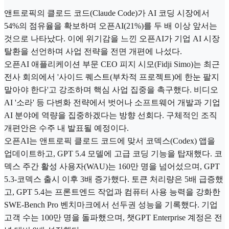
앤트로픽의 클로드 코드(Claude Code)가 AI 코딩 시장에서
54%의 점유율을 확보하며 오픈AI(21%)를 두 배 이상 앞서는
것으로 나타났다. 이에 위기감을 느낀 오픈AI가 기업 AI 시장
탈환을 선언하며 사업 전략을 전면 개편에 나섰다.
오픈AI 애플리케이션 부문 CEO 피지 시모(Fidji Simo)는 최근
전사 회의에서 '사이드 퀘스트(부차적 프로젝트)에 한눈 팔지
말아야 한다'고 강조하며 핵심 사업 집중을 촉구했다. 비디오
AI '소라' 등 다변화 전략에서 벗어나 소프트웨어 개발과 기업
AI 분야에 역량을 집중하겠다는 방향 선회다. 구체적인 조직
개편안은 수주 내 발표될 예정이다.
오픈AI는 앤트로픽 클로드 코드에 맞서 코덱스(Codex) 앱을
업데이트하고, GPT 5.4 모델에 고급 코딩 기능을 탑재했다. 코
덱스 주간 활성 사용자(WAU)는 160만 명을 넘어섰으며, GPT
5.3-코덱스 출시 이후 3배 증가했다. 토큰 처리량은 5배 급증했
고, GPT 5.4는 프론트엔드 작업과 컴퓨터 사용 능력을 강화한
SWE-Bench Pro 벤치마크에서 선두권 성능을 기록했다. 기업
고객 수는 100만 명을 돌파했으며, 챗GPT Enterprise 계정은 전