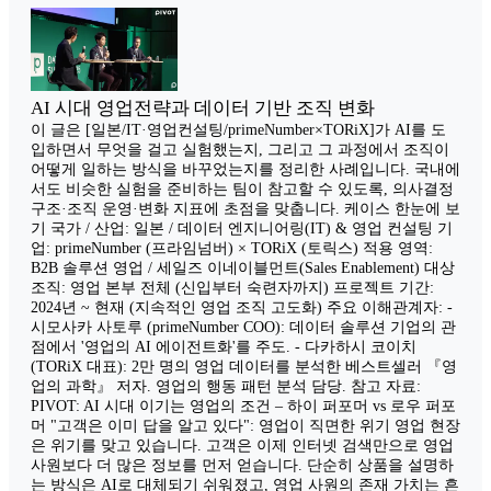
AI 시대 영업전략과 데이터 기반 조직 변화
이 글은 [일본/IT·영업컨설팅/primeNumber×TORiX]가 AI를 도
입하면서 무엇을 걸고 실험했는지, 그리고 그 과정에서 조직이
어떻게 일하는 방식을 바꾸었는지를 정리한 사례입니다. 국내에
서도 비슷한 실험을 준비하는 팀이 참고할 수 있도록, 의사결정
구조·조직 운영·변화 지표에 초점을 맞춥니다. 케이스 한눈에 보
기 국가 / 산업: 일본 / 데이터 엔지니어링(IT) & 영업 컨설팅 기
업: primeNumber (프라임넘버) × TORiX (토릭스) 적용 영역:
B2B 솔루션 영업 / 세일즈 이네이블먼트(Sales Enablement) 대상
조직: 영업 본부 전체 (신입부터 숙련자까지) 프로젝트 기간:
2024년 ~ 현재 (지속적인 영업 조직 고도화) 주요 이해관계자: -
시모사카 사토루 (primeNumber COO): 데이터 솔루션 기업의 관
점에서 '영업의 AI 에이전트화'를 주도. - 다카하시 코이치
(TORiX 대표): 2만 명의 영업 데이터를 분석한 베스트셀러 『영
업의 과학』 저자. 영업의 행동 패턴 분석 담당. 참고 자료:
PIVOT: AI 시대 이기는 영업의 조건 – 하이 퍼포머 vs 로우 퍼포
머 "고객은 이미 답을 알고 있다": 영업이 직면한 위기 영업 현장
은 위기를 맞고 있습니다. 고객은 이제 인터넷 검색만으로 영업
사원보다 더 많은 정보를 먼저 얻습니다. 단순히 상품을 설명하
는 방식은 AI로 대체되기 쉬워졌고, 영업 사원의 존재 가치는 흔