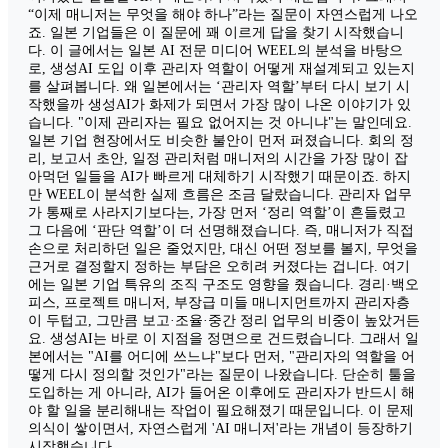
“이제 매니저는 무엇을 해야 하나”라는 질문이 자연스럽게 나오
죠. 일본 기업들은 이 질문에 꽤 이르게 답을 찾기 시작했습니
다. 이 글에서는 일본 AI 전문 미디어 WEEL의 분석을 바탕으
로, 생성AI 도입 이후 관리자 역할이 어떻게 재설계되고 있는지
를 살펴봅니다. 왜 일본에서는 ‘관리자 역할’부터 다시 보기 시
작했을까 생성AI가 화제가 되면서 가장 많이 나온 이야기가 있
습니다. "이제 관리자는 필요 없어지는 것 아니냐"는 말인데요.
일본 기업 현장에서도 비슷한 불안이 먼저 퍼졌습니다. 회의 정
리, 보고서 초안, 일정 관리처럼 매니저의 시간을 가장 많이 잡
아먹던 일들을 AI가 빠르게 대체하기 시작했기 때문이죠. 하지
만 WEEL이 분석한 실제 흐름은 조금 달랐습니다. 관리자 업무
가 통째로 사라지기보다는, 가장 먼저 ‘정리 역할’이 흔들렸고
그 다음에 ‘판단 역할’이 더 선명해졌습니다. 즉, 매니저가 직접
손으로 처리하던 일은 줄었지만, 대신 어떤 정보를 볼지, 무엇을
근거로 결정할지 정하는 부담은 오히려 커졌다는 겁니다. 여기
에는 일본 기업 특유의 조직 구조도 영향을 줬습니다. 경리·백오
피스, 프로젝트 매니저, 부장급 미들 매니지먼트까지 관리자층
이 두텁고, 그만큼 보고·조율·중간 정리 업무의 비중이 높았거든
요. 생성AI는 바로 이 지점을 정면으로 건드렸습니다. 그래서 일
본에서는 "AI를 어디에 쓰느냐"보다 먼저, "관리자의 역할을 어
떻게 다시 정의할 것인가"라는 질문이 나왔습니다. 단순히 툴을
도입하는 게 아니라, AI가 들어온 이후에도 관리자가 반드시 해
야 할 일을 분리해내는 작업이 필요해졌기 때문입니다. 이 문제
의식이 쌓이면서, 자연스럽게 'AI 매니저'라는 개념이 등장하기
시작했습니다.