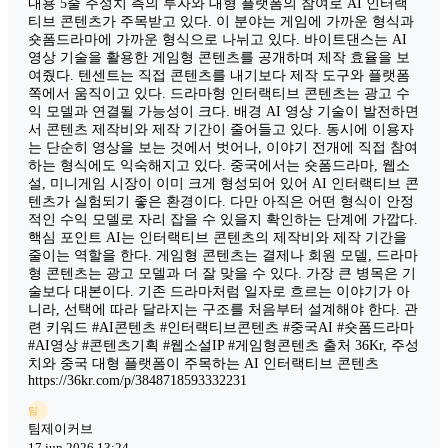
내용 5줄 주성치 측의 투자와 대형 플랫폼의 참여로 AI 인터랙
티브 콘텐츠가 주목받고 있다. 이 분야는 게임에 가까운 형식과
숏폼드라마에 가까운 형식으로 나뉘고 있다. 바이트댄스는 AI
영상 기술을 활용한 게임형 콘텐츠를 공개하며 제작 효율을 보
여줬다. 텐센트는 직접 콘텐츠를 내기보다 제작 도구와 플랫폼
쪽에서 움직이고 있다. 드라마형 인터랙티브 콘텐츠는 광고 수
익 모델과 연결될 가능성이 크다. 배경 AI 영상 기술이 발전하면
서 콘텐츠 제작비와 제작 기간이 줄어들고 있다. 동시에 이용자
는 단순히 영상을 보는 것에서 벗어나, 이야기 전개에 직접 참여
하는 형식에도 익숙해지고 있다. 중국에서는 숏폼드라마, 웹소
설, 미니게임 시장이 이미 크게 형성되어 있어 AI 인터랙티브 콘
텐츠가 실험되기 좋은 환경이다. 다만 아직은 어떤 형식이 안정
적인 수익 모델로 자리 잡을 수 있을지 확인하는 단계에 가깝다.
핵심 포인트 AI는 인터랙티브 콘텐츠의 제작비와 제작 기간을
줄이는 역할을 한다. 게임형 콘텐츠는 결제나 회원 모델, 드라마
형 콘텐츠는 광고 모델과 더 잘 맞을 수 있다. 가장 큰 병목은 기
술보다 대본이다. 기존 드라마처럼 일자로 흐르는 이야기가 아
니라, 선택에 따라 달라지는 구조를 처음부터 설계해야 한다. 관
련 키워드 #AI콘텐츠 #인터랙티브콘텐츠 #중국AI #숏폼드라마
#AI영상 #콘텐츠기획 #웹소설IP #게임형콘텐츠 출처 36Kr, 주성
치와 중국 대형 플랫폼이 주목하는 AI 인터랙티브 콘텐츠
https://36kr.com/p/3848718593332231
팀
팀제이커브
17 jun 2026 13:24