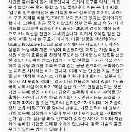
시간은 줄어들지 않기 때문입니다. 오히려 도구를 익히느라 업
무가 늘었다는 웃지 못할 소리도 들립니다. 이는 우리가 AI를
'업무의 일부를 대신해 줄 기특한 도구' 정도로만 여기며, 비즈니
스 구조 자체를 바꿀 '인프라'로 보지 못하고 있다는 증거이기도
합니다. 그런데, 최근 중국이 발표한 정부 업무 보고 속 5가지 키
워드를 살펴보면 달라집니다. 중국은 2026년 경제의 핵심 동력
으로 AI+ 액션을 전면에 내세웠습니다. 여기서 주목할 점은 단
순히 'AI를 쓰자'는 구호가 아니라, 이를 '신품질 생산력(New
Quality Productive Forces)'으로 정의했다는 사실입니다. 과거의
성장이 노동력과 자본 투입에 의존했다면, 이제는 기술 혁신이
자원 배분의 효율성을 완전히 주도하는 단계로 넘어갔음을 선언
한 것입니다. 특히 중소기업의 디지털 전환을 국가가 직접 견인
하며 컴퓨팅 파워를 고속도로와 같은 공공 인프라로 구축하겠다
는 계획은 시사하는 바가 큽니다. 이제 AI는 단순한 기술 트렌드
를 넘어 냉정한 비즈니스 가치로 치환되어야 합니다. 실무자 입
장에서 AI 도입의 성패는 결국 비용 효율성에 달려 있습니다. 중
국의 사례처럼 데이터가 '핵심 생산 요소'로 인정받는다는 것은,
기업 내부에 쌓인 데이터가 단순히 보관용이 아니라 수익을 창
출하는 자본이 되어야 함을 의미합니다. 인공지능을 도입할 때
우리가 따져야 할 것은 "얼마나 신기한가"가 아니라 "이 기술이
전체 소유 비용(TCO)을 얼마나 낮추고, 기존 인력이 더 고부가
가치 업무에 집중하게 만들어 투자 대비 수익(ROI)을 극대화하
는가"입니다. 컴퓨팅 파워 인프라가 갖춰진 시대에 데이터 자산
화에 실패한 기업은 도태될 수밖에 없습니다. 결국 기술의 끝은
우리의 일하는 방식에 있습니다.