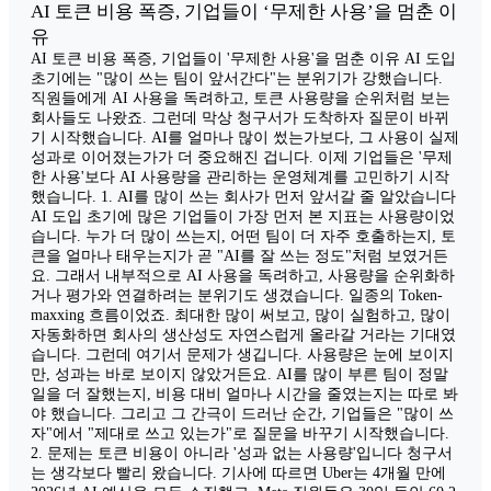
AI 토큰 비용 폭증, 기업들이 ‘무제한 사용’을 멈춘 이
유
AI 토큰 비용 폭증, 기업들이 '무제한 사용'을 멈춘 이유 AI 도입
초기에는 "많이 쓰는 팀이 앞서간다"는 분위기가 강했습니다.
직원들에게 AI 사용을 독려하고, 토큰 사용량을 순위처럼 보는
회사들도 나왔죠. 그런데 막상 청구서가 도착하자 질문이 바뀌
기 시작했습니다. AI를 얼마나 많이 썼는가보다, 그 사용이 실제
성과로 이어졌는가가 더 중요해진 겁니다. 이제 기업들은 '무제
한 사용'보다 AI 사용량을 관리하는 운영체계를 고민하기 시작
했습니다. 1. AI를 많이 쓰는 회사가 먼저 앞서갈 줄 알았습니다
AI 도입 초기에 많은 기업들이 가장 먼저 본 지표는 사용량이었
습니다. 누가 더 많이 쓰는지, 어떤 팀이 더 자주 호출하는지, 토
큰을 얼마나 태우는지가 곧 "AI를 잘 쓰는 정도"처럼 보였거든
요. 그래서 내부적으로 AI 사용을 독려하고, 사용량을 순위화하
거나 평가와 연결하려는 분위기도 생겼습니다. 일종의 Token-
maxxing 흐름이었죠. 최대한 많이 써보고, 많이 실험하고, 많이
자동화하면 회사의 생산성도 자연스럽게 올라갈 거라는 기대였
습니다. 그런데 여기서 문제가 생깁니다. 사용량은 눈에 보이지
만, 성과는 바로 보이지 않았거든요. AI를 많이 부른 팀이 정말
일을 더 잘했는지, 비용 대비 얼마나 시간을 줄였는지는 따로 봐
야 했습니다. 그리고 그 간극이 드러난 순간, 기업들은 "많이 쓰
자"에서 "제대로 쓰고 있는가"로 질문을 바꾸기 시작했습니다.
2. 문제는 토큰 비용이 아니라 '성과 없는 사용량'입니다 청구서
는 생각보다 빨리 왔습니다. 기사에 따르면 Uber는 4개월 만에