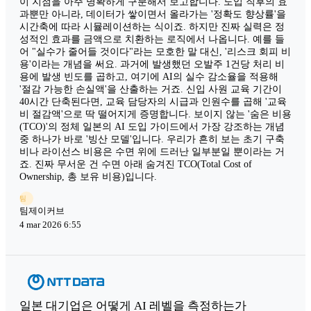
이 지점을 아주 명확하게 구분해서 보고합니다. 도입 직후의 효
과뿐만 아니라, 데이터가 쌓이면서 올라가는 '정확도 향상률'을
시간축에 따라 시뮬레이션하는 식이죠. 하지만 진짜 실력은 정
성적인 효과를 금액으로 치환하는 로직에서 나옵니다. 예를 들
어 "실수가 줄어들 것이다"라는 모호한 말 대신, '리스크 회피 비
용'이라는 개념을 써요. 과거에 발생했던 오발주 1건당 처리 비
용에 발생 빈도를 곱하고, 여기에 AI의 실수 감소율을 적용해
'절감 가능한 손실액'을 산출하는 거죠. 신입 사원 교육 기간이
40시간 단축된다면, 교육 담당자의 시급과 인원수를 곱해 '교육
비 절감액'으로 딱 떨어지게 증명합니다. 보이지 않는 '숨은 비용
(TCO)'의 정체 일본의 AI 도입 가이드에서 가장 강조하는 개념
중 하나가 바로 '빙산 모델'입니다. 우리가 흔히 보는 초기 구축
비나 라이선스 비용은 수면 위에 드러난 일부분일 뿐이라는 거
죠. 진짜 무서운 건 수면 아래 숨겨진 TCO(Total Cost of
Ownership, 총 보유 비용)입니다.
팀
팀제이커브
4 mar 2026 6:55
일본 대기업은 어떻게 AI 레벨을 측정하는가