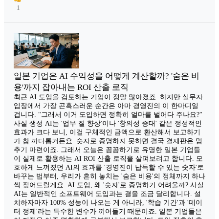
1
일본 기업은 AI 수익성을 어떻게 계산할까? '숨은 비
용'까지 잡아내는 ROI 산출 로직
최근 AI 도입을 검토하는 기업이 정말 많아졌죠. 하지만 실무자
입장에서 가장 곤혹스러운 순간은 아마 경영진의 이 한마디일
겁니다. "그래서 이거 도입하면 정확히 얼마를 벌어다 주나요?"
사실 생성 AI는 '업무 질 향상'이나 '창의성 증대' 같은 정성적인
효과가 크다 보니, 이걸 구체적인 금액으로 환산해서 보고하기
가 참 까다롭거든요. 숫자로 증명하지 못하면 결국 결재판은 멈
추기 마련이죠. 그래서 오늘은 꼼꼼하기로 유명한 일본 기업들
이 실제로 활용하는 AI ROI 산출 로직을 살펴보려고 합니다. 모
호하게 느껴졌던 AI의 효과를 '경영진이 납득할 수 있는 숫자'로
바꾸는 법부터, 우리가 흔히 놓치는 '숨은 비용'의 정체까지 하나
씩 짚어드릴게요. AI 도입, 왜 '숫자'로 증명하기 어려울까? 사실
AI는 일반적인 소프트웨어 도입과는 결을 조금 달리합니다. 설
치하자마자 100% 성능이 나오는 게 아니라, '학습 기간'과 '데이
터 정제'라는 특수한 변수가 끼어들기 때문이죠. 일본 기업들은