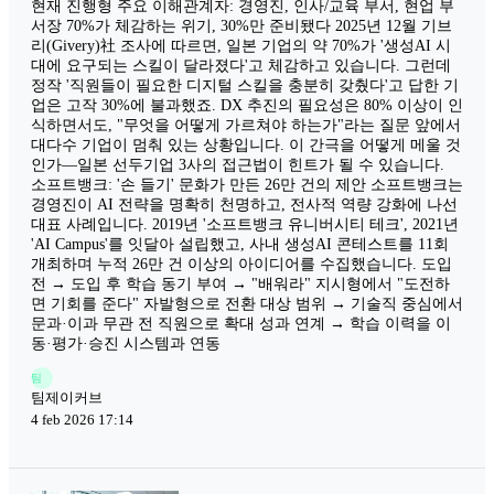
현재 진행형 주요 이해관계자: 경영진, 인사/교육 부서, 현업 부
서장 70%가 체감하는 위기, 30%만 준비됐다 2025년 12월 기브
리(Givery)社 조사에 따르면, 일본 기업의 약 70%가 '생성AI 시
대에 요구되는 스킬이 달라졌다'고 체감하고 있습니다. 그런데
정작 '직원들이 필요한 디지털 스킬을 충분히 갖췄다'고 답한 기
업은 고작 30%에 불과했죠. DX 추진의 필요성은 80% 이상이 인
식하면서도, "무엇을 어떻게 가르쳐야 하는가"라는 질문 앞에서
대다수 기업이 멈춰 있는 상황입니다. 이 간극을 어떻게 메울 것
인가—일본 선두기업 3사의 접근법이 힌트가 될 수 있습니다.
소프트뱅크: '손 들기' 문화가 만든 26만 건의 제안 소프트뱅크는
경영진이 AI 전략을 명확히 천명하고, 전사적 역량 강화에 나선
대표 사례입니다. 2019년 '소프트뱅크 유니버시티 테크', 2021년
'AI Campus'를 잇달아 설립했고, 사내 생성AI 콘테스트를 11회
개최하며 누적 26만 건 이상의 아이디어를 수집했습니다. 도입
전 → 도입 후 학습 동기 부여 → "배워라" 지시형에서 "도전하
면 기회를 준다" 자발형으로 전환 대상 범위 → 기술직 중심에서
문과·이과 무관 전 직원으로 확대 성과 연계 → 학습 이력을 이
동·평가·승진 시스템과 연동
팀
팀제이커브
4 feb 2026 17:14