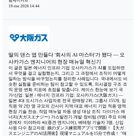
팀제이커브
19 ene 2026 14:44
딸의 댄스 앱 만들다 '회사의 AI 마스터'가 됐다 — 오
사카가스 엔지니어의 현장 매뉴얼 혁신기
이 글은 일본 에너지 인프라 기업 오사카가스가 AI를 도입하면
서 무엇을 걸고 실험했는지, 그리고 그 과정에서 조직이 어떻게
일하는 방식을 바꾸었는지를 정리한 사례입니다. 국내에서도 비
슷한 실험을 준비하는 팀이 참고할 수 있도록, 의사결정 구조·조
직 운영·변화 지표에 초점을 맞춥니다. 케이스 한눈에 보기 국
가/산업: 일본 / 에너지·인프라 기업: 오사카가스(大阪ガス) —
일본 4대 도시가스 사업자로 전국 판매량 2위, 그룹사 155개, 임
직원 약 2만 명 규모의 간사이 지역 대표 에너지 기업 적용 영역:
현장 기술 전승, 작업 매뉴얼 자동 생성 대상 조직: 다이가스 에
너지(大ガスエナジー) 가스발전기 개발·정비팀 (9명) 주요 이해
관계자: 미야하라 씨(중견 엔지니어), 베테랑 기술자 3명, 신입
사원 다수 참고자료: 娘のダンス練習用アプリで開眼！【大ガ
スエンジニアのAI活用術】現場マニュアルを15分で作成！ "매