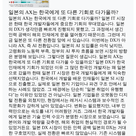
일본의 AX는 한국에게 또 다른 기회로 다가올까?
일본의 AX는 한국에게 또 다른 기회로 다가올까? 일본 IT 시장
은 한때 한국 개발자들에게 중요한 기회의 무대였습니다. 일본
의 DX가 생각만큼 빠르게 진행되지 못했고, 그 과정에서 생긴
인력 공백이 해외 인재에게 문을 열어줬기 때문이죠. 그런데 지
금 일본은 또 다른 전환점 앞에 서 있습니다. 이번에는 DX가 아
니라 AX, 즉 AI 전환입니다. 일본의 AI 도입률은 아직 낮지만,
고령화와 노동력 부족, 정부의 AI 투자 흐름을 보면 시장의 방향
은 분명해 보입니다. 그렇다면 질문이 생깁니다. 일본의 AX는
한국에게 또 다른 기회로 다가올 수 있을까요? 일본 DX가 한국
인재에게 기회가 되었던 이유 그 많던 한국인 개발자는 왜 일본
으로 갔을까 한때 일본 IT 시장은 한국 개발자들에게 꽤 익숙한
선택지였습니다. 한국에서 개발을 배운 인재들이 일본 SI 시장
으로 진출했고, 실제로 일본 현지 기업이나 파견 구조 안에서 일
하는 사례도 많았죠. 그 배경에는 단순히 "일본 취업이 유행했
다"는 이유만 있었던 건 아닙니다. 일본 기업들은 오랫동안 디지
털 전환을 외쳤지만, 현장에서는 레거시 시스템과 보수적인 조
직문화가 강하게 남아 있었습니다. 변화는 필요했지만, 내부 인
력만으로는 속도를 내기 어려웠던 거죠. 그래서 한국 개발자들
에게 일본은 기술 인력 수요가 분명한 시장으로 보였습니다. 일
본어와 개발 역량을 갖추면, 해외 취업의 현실적인 경로가 될 수
있었거든요. 일본 DX 시장이 만든 인력 공백 일본의 DX는 거대
한 구호였지만, 실제 전환은 빠르지 않았습니다. 기존 시스템을