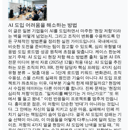
AI 도입 어려움을 해소하는 방법
이 글은 일본 기업들이 AI를 도입하면서 마주한 '현장 저항'이라
는 벽을 어떻게 넘었는지, 그리고 조직이 변화를 수용하도록 만
든 구체적인 방법론을 정리한 실전 가이드입니다. 국내에서도
비슷한 도전을 준비하는 팀이 참고할 수 있도록, 심리 유형별 대
응법·도입 로드맵·성공 원칙에 초점을 맞춥니다. 케이스 한눈에
보기 주제: AI 도입 시 현장 저항 해소 방법론 출처: 일본 AI·DX
전문 미디어 분석 자료 (2025년 12월) 적용 대상: AI 도입을 추진
하는 모든 조직의 PO, HR, 전략 담당자 핵심 프레임: 4가지 심리
유형 분류 → 맞춤 대응 → 5단계 로드맵 키워드: 변화관리, 조직
수용성, 스몰 스타트 실패의 원인은 기술이 아니다 AI 도입 프로
젝트가 좌초되는 이유, 대부분 기술적 한계 때문일까요? 현장에
서 수집된 데이터는 다른 이야기를 합니다. 진짜 문제는 '현장의
심리적 저항'이었죠. "일자리를 빼앗기는 거 아닌가요?" "또 위
에서 뭘 들고 왔네." 이런 반응들이 프로젝트를 멈추게 만듭니
다. 흥미로운 점은, 이 저항이 단순한 '반대'가 아니라는 것입니
다. 그 안에는 자신의 일을 지키고 싶은 마음, 실패해서 민폐 끼
치기 싫다는 책임감이 숨어 있습니다. 결국 AI 도입의 성패는 기
술 선택이 아니라, 이 마음들을 어떻게 다루느냐에 달려 있는 것
이죠. 저항의 4가지 얼굴 현장이 AI 도입에 난색을 보일 때, "의