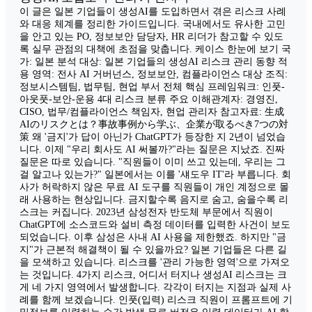
이 글은 일본 기업들이 생성AI를 도입하면서 겪은 리스크 사례
와 대응 체계를 정리한 가이드입니다. 국내에서도 유사한 고민
을 안고 있는 PO, 정보보안 담당자, HR 리더가 참고할 수 있도
록 실무 관점의 대책에 초점을 맞춥니다. 케이스 한눈에 보기 국
가: 일본 분석 대상: 일본 기업들의 생성AI 리스크 관리 동향 적
용 영역: 전사 AI 거버넌스, 정보보안, 컴플라이언스 대상 조직:
정보시스템팀, 법무팀, 현업 부서 전체 핵심 프레임워크: 인풋-
아웃풋-보안-운용 4대 리스크 분류 주요 이해관계자: 경영진,
CISO, 법무/컴플라이언스 책임자, 현업 관리자 참고자료: 生成
AIのリスクとは？事故事例から学ぶ、企業が取るべき7つの対
策 왜 '금지'가 답이 아닌가 ChatGPT가 등장한 지 2년이 넘었습
니다. 이제 "우리 회사도 AI 써볼까?"라는 질문은 지났죠. 진짜
질문은 따로 있습니다. "직원들이 이미 쓰고 있는데, 우리는 그
걸 알고나 있는가?" 일본에서는 이를 '섀도우 IT'라 부릅니다. 회
사가 허락하지 않은 무료 AI 도구를 직원들이 개인 계정으로 몰
래 사용하는 현상입니다. 금지할수록 음지로 숨고, 숨을수록 리
스크는 커집니다. 2023년 삼성전자 반도체 부문에서 직원이
ChatGPT에 소스코드와 설비 측정 데이터를 입력한 사건이 보도
되었습니다. 이후 삼성은 사내 AI 사용을 제한했죠. 하지만 "금
지"가 근본적 해결책이 될 수 있을까요? 일본 기업들은 다른 길
을 모색하고 있습니다. 리스크를 '관리 가능한 영역'으로 가져오
는 것입니다. 4가지 리스크, 어디서 터지나 생성AI 리스크는 크
게 네 가지 영역에서 발생합니다. 각각이 터지는 지점과 실제 사
례를 함께 보겠습니다. 인풋(입력) 리스크 직원이 프롬프트에 기