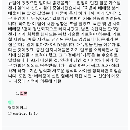
뉴얼이 있었으면 얼마나 좋았을까" — 현장이 던진 질문 가스발
전기 앞에서 신입사원이 중얼거렸습니다. "처음에 베테랑 분께
배울 때는 알 것 같았는데, 나중에 혼자 하려니까 '이게 맞나?' 싶
은 순간이 너무 많아요." 겉보기엔 평범한 기술 전승의 어려움입
니다. 하지만 이 팀이 처한 상황은 조금 달랐죠. 최근 몇 년 사이
베테랑 5명이 정년퇴직으로 빠져나갔고, 남은 숙련자는 단 3명.
전기·기계·화학을 넘나드는 복합 기술을 가르쳐야 하는데, 가르
칠 사람도, 배울 시간도, 정리된 문서도 없었습니다. 문제의 본
질은 '매뉴얼이 없다'가 아니었습니다. 매뉴얼을 만들 여유가 없
다는 것이었죠. 중견 엔지니어들은 자기 업무를 소화하면서 동
시에 신입을 가르쳐야 했고, 그 과정에서 '기록'은 늘 후순위로
밀렸습니다. AI가 대신한 것, 인간이 남긴 것 미야하라 씨가 찾
은 해법은 의외로 단순했습니다. "말로 하면서 찍고, AI가 정리
하게 하자." 기존 방식과 새로운 방식의 차이를 정리하면 이렇습
니다. 도입 전: 베테랑이 신입 옆에서 직접 시연 → 신입이 메모
→ 나중에 기억에 의존해 재현
일본
팀
팀제이커브
17 ene 2026 13:15