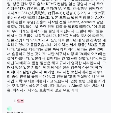
링, 생존 전략 주요 출처: KPMG 컨설팅 일본 경영자 조사 주요
이해관계자: 경영진, HR, 경리/재무, 영업, 인사/총무 담당자 참
고자료: 「AIで人員削減」は日本でも起きてる？リストラの裏
側と生き残り戦略 [IMAGE: 일본 오피스 빌딩 전경 또는 AI·자
동화 관련 비주얼] 조용히 시작된 선별 Amazon, Accenture 같은
글로벌 기업들이 'AI 관련 인원 감축'을 발표할 때마다, "이 흐름
이 우리에게도 올까?"라는 불안이 퍼집니다. 그런데 이미 일본
에서는 그 흐름이 시작됐습니다. KPMG 컨설팅 조사에 따르면,
일본 경영자의 약 18%가 AI 도입에 따른 '1년 내 인원 감축'을 계
획하고 있다고 응답했습니다. 이 수치는 세계 평균(15%)을 웃돕
니다. '고용을 지킨다'는 일본 특유의 미덕이, AI라는 변수 앞에
서 흔들리고 있는 것이죠. 다만 서구식 대량 해고(레이오프)와는
결이 다릅니다. 일본에서 벌어지는 건 '조용한 선별'입니다. 해고
아닌 '재배치'의 함정 일본은 해고 규제가 엄격한 나라입니다. 그
래서 많은 일본 기업이 택한 방식은 단순 감축이 아닌 '인력 재
배치(리스킬링)'입니다. 메가뱅크나 대형 보험사에서는 사무처
리 중심 인력을 줄이는 대신, 그 인원을 '고객 컨설팅'이나 '신규
사업 기획' 부서로 이동시키고 있습니다. 언뜻 보면 고용을 지키
는 것 같지만, 실상은 다릅니다. Before → After로 보는 변화: 채
용: 퇴직자가 나와도 보충하지 않고 AI로 커버
일본
팀