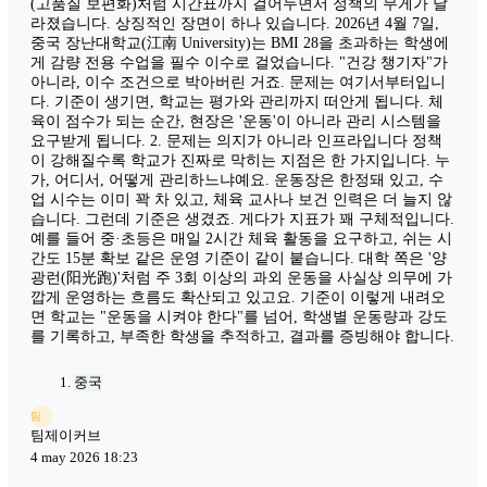
(고품질 보편화)처럼 시간표까지 걸어두면서 정책의 무게가 달
라졌습니다. 상징적인 장면이 하나 있습니다. 2026년 4월 7일,
중국 장난대학교(江南 University)는 BMI 28을 초과하는 학생에
게 감량 전용 수업을 필수 이수로 걸었습니다. "건강 챙기자"가
아니라, 이수 조건으로 박아버린 거죠. 문제는 여기서부터입니
다. 기준이 생기면, 학교는 평가와 관리까지 떠안게 됩니다. 체
육이 점수가 되는 순간, 현장은 '운동'이 아니라 관리 시스템을
요구받게 됩니다. 2. 문제는 의지가 아니라 인프라입니다 정책
이 강해질수록 학교가 진짜로 막히는 지점은 한 가지입니다. 누
가, 어디서, 어떻게 관리하느냐예요. 운동장은 한정돼 있고, 수
업 시수는 이미 꽉 차 있고, 체육 교사나 보건 인력은 더 늘지 않
습니다. 그런데 기준은 생겼죠. 게다가 지표가 꽤 구체적입니다.
예를 들어 중·초등은 매일 2시간 체육 활동을 요구하고, 쉬는 시
간도 15분 확보 같은 운영 기준이 같이 붙습니다. 대학 쪽은 '양
광런(阳光跑)'처럼 주 3회 이상의 과외 운동을 사실상 의무에 가
깝게 운영하는 흐름도 확산되고 있고요. 기준이 이렇게 내려오
면 학교는 "운동을 시켜야 한다"를 넘어, 학생별 운동량과 강도
를 기록하고, 부족한 학생을 추적하고, 결과를 증빙해야 합니다.
중국
팀
팀제이커브
4 may 2026 18:23