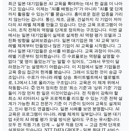
최근 일본 대기업들은 AI 교육을 확대하는 데서 한 걸음 더 나아
가고 있습니다. 이제는 "AI를 배웠는가"가 아니라 "AI를 몇 단계
까지 활용할 수 있는가"를 묻습니다. 흥미로운 점은 업종을 가리
지 않는다는 겁니다. 통신, 제조, 금융, 건설까지 각 기업이 저마
다의 AI 레벨 체계를 만들고 있습니다. 단순 교육 프로그램이 아
니라, 조직 전체의 역량을 단계로 정의하는 구조입니다. 이번 글
에서는 일본 대기업들이 실제로 설계한 AI 역량 평가 모델과 그
진화 방향을 살펴보겠습니다. 일본 대기업은 왜 ‘AI 교육’보다
레벨 체계부터 만들었나 많은 기업이 AI 교육을 시작합니다. 그
러나 일본 대기업들은 순서를 바꿨습니다. 교육 과정이 아니라,
레벨 기준부터 정의했습니다. ① 수료율로는 역량을 설명할 수
없다 "몇 명이 들었는가"는 말할 수 있어도, "그래서 무엇이 달
라졌는가"는 설명하기 어렵습니다. 이 지점에서 일본 기업들은
교육 중심 접근의 한계를 봤습니다. 그래서 도입한 것이 승급 구
조입니다. 수료가 아니라 레벨 상승. 화이트벨트에서 옐로벨트
로, L2에서 L3로 올라가는 구조입니다. 교육은 이 체계 위에서
작동합니다. ② 먼저 정의한 것은 '최소 기준'과 '상위 기준' 기업
들이 가장 먼저 한 일은 이것이었습니다. 전 직원이 갖춰야 할
최소 AI 리터러시 실무 프로젝트를 리드할 수 있는 기준 전략 설
계가 가능한 최고 전문가 기준 이 기준이 있어야 교육도 설계되
고, 인사 평가도 연결됩니다. 일본 사례를 보면 분명합니다. AI
교육은 프로그램이 아니라, 레벨 체계의 일부입니다. 일본 대기
업 4곳의 AI 레벨 평가 모델 방식은 달라도 구조는 유사합니다.
모두 전 직원 기초 단계 → 실무 적용 단계 → 고급 전략 단계로
설계되어 있습니다. NTT DATA GROUP – 일본 최대 IT 서비스