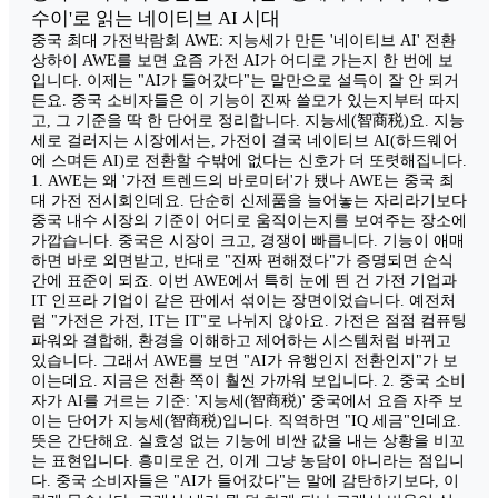
수이'로 읽는 네이티브 AI 시대
중국 최대 가전박람회 AWE: 지능세가 만든 '네이티브 AI' 전환
상하이 AWE를 보면 요즘 가전 AI가 어디로 가는지 한 번에 보
입니다. 이제는 "AI가 들어갔다"는 말만으로 설득이 잘 안 되거
든요. 중국 소비자들은 이 기능이 진짜 쓸모가 있는지부터 따지
고, 그 기준을 딱 한 단어로 정리합니다. 지능세(智商税)요. 지능
세로 걸러지는 시장에서는, 가전이 결국 네이티브 AI(하드웨어
에 스며든 AI)로 전환할 수밖에 없다는 신호가 더 또렷해집니다.
1. AWE는 왜 '가전 트렌드의 바로미터'가 됐나 AWE는 중국 최
대 가전 전시회인데요. 단순히 신제품을 늘어놓는 자리라기보다
중국 내수 시장의 기준이 어디로 움직이는지를 보여주는 장소에
가깝습니다. 중국은 시장이 크고, 경쟁이 빠릅니다. 기능이 애매
하면 바로 외면받고, 반대로 "진짜 편해졌다"가 증명되면 순식
간에 표준이 되죠. 이번 AWE에서 특히 눈에 띈 건 가전 기업과
IT 인프라 기업이 같은 판에서 섞이는 장면이었습니다. 예전처
럼 "가전은 가전, IT는 IT"로 나뉘지 않아요. 가전은 점점 컴퓨팅
파워와 결합해, 환경을 이해하고 제어하는 시스템처럼 바뀌고
있습니다. 그래서 AWE를 보면 "AI가 유행인지 전환인지"가 보
이는데요. 지금은 전환 쪽이 훨씬 가까워 보입니다. 2. 중국 소비
자가 AI를 거르는 기준: '지능세(智商税)' 중국에서 요즘 자주 보
이는 단어가 지능세(智商税)입니다. 직역하면 "IQ 세금"인데요.
뜻은 간단해요. 실효성 없는 기능에 비싼 값을 내는 상황을 비꼬
는 표현입니다. 흥미로운 건, 이게 그냥 농담이 아니라는 점입니
다. 중국 소비자들은 "AI가 들어갔다"는 말에 감탄하기보다, 이