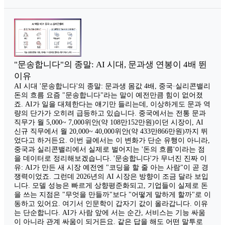
"문송합니다"의 종말: AI 시대, 문과생 연봉이 4배 뛴
이유
AI 시대 '문송합니다'의 종말: 문과생 몸값 4배, 중국·실리콘밸리
돈의 흐름 요즘 "문송합니다"라는 말이 예전만큼 힘이 없어졌
죠. AI가 일을 대체한다는 얘기만 들리는데, 이상하게도 문과 역
량의 단가가 오히려 급등하고 있습니다. 중국에서는 전통 문과
직무가 월 5,000~ 7,000위안(약 108만152만원)이던 시장이, AI
신규 직무에서 월 20,000~ 40,000위안(약 433만866만원)까지 뛰
었다고 하거든요. 이번 글에서는 이 변화가 단순 유행이 아니라,
중국과 실리콘밸리에서 실제로 벌어지는 '돈의 흐름'이라는 점
을 데이터로 정리해보겠습니다. '문송합니다'가 무너진 진짜 이
유: AI가 만든 새 시장 예전엔 "코딩을 할 줄 아는 사람"이 곧 경
쟁력이었죠. 그런데 2026년의 AI 시장은 방향이 조금 달라 보입
니다. 모델 성능은 빠르게 상향평준화되고, 기업들이 실제로 돈
을 쓰는 지점은 "무엇을 만들까"보다 "어떻게 말하게 할까"로 이
동하고 있어요. 여기서 인문학이 갑자기 값이 올라갑니다. 이유
는 단순합니다. AI가 사람 앞에 서는 순간, 서비스는 기능 싸움
이 아니라 관계 싸움이 되거든요. 같은 답을 해도 어떤 말투로