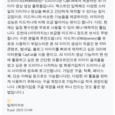
드리미나(Dreamina)란? 드리미나는 CapCut에서 제공하는 AI 이
미지·영상 생성 플랫폼입니다. 텍스트만 입력해도 다양한 스타
일의 이미지나 영상을 빠르고 간단하게 제작할 수 있다는 점이
강점이죠. 미드저니와 비슷한 기능들을 제공하지만, 아직까진
성능은 미드저니에 비해 조금 떨어지는 편이긴 합니다. 다만, 현
재는 일정 횟수만큼 무료로 사용할 수 있어 꽤나 매력적인 툴입
니다. 요컨대 (아직까지는) 보급형 미드저니 정도로 보셔도 무방
합니다. 이런 분들께 추천드립니다. 미드저니(Midjourney)를 유
료로 사용하기 부담스러운 분 AI 이미지 생성이 처음인 분 SNS
콘텐츠, 썸네일, 블로그 이미지를 빠르게 제작하고 싶은 크리에
이터분들 CapCut을 사용 중이고, AI 이미지·영상 기능까지 한 번
에 활용하고 싶은 분 간단한 프롬프트만으로 이미지 결과물을
얻고 싶은 분 드리미나 시작하는 법 회원가입하기 드리미나 공
식 사이트에 접속해 로그인합니다. 가입은 구글, 틱톡, 페이스
북, 단순 이메일 등으로도 가능합니다만, 다양한 AI 툴들을 편하
게 사용하기 위해서는 구글 계정으로 가입하시길 적극 권장드립
니다. (회원가입용 구글 계정을 새로 하나 만드는 것도 좋은 방
법입니다.)
팀
팀제이커브
9 juil. 2025 15:00