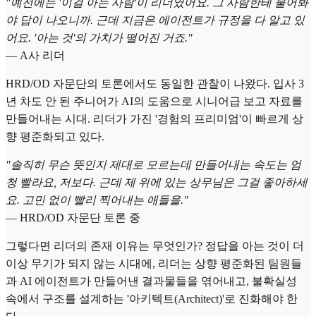
"예전에는 '이걸 아는 사람'이 리더였어요. 그 사람한테 물어봐
야 답이 나오니까. 근데 지금은 에이전트가 규정을 다 알고 있
어요. '아는 것'의 가치가 떨어진 거죠."
— A사 리더
HRD/OD 자문단의 토론에서도 동일한 관찰이 나왔다. 입사 3
년 차도 안 된 주니어가 AI의 도움으로 시니어급 보고 자료를
만들어내는 시대. 리더가 가진 '경험의 프리미엄'이 빠르게 상
향 평준화되고 있다.
"솔직히 무슨 뜻인지 제대로 모르는데 만들어내는 속도는 엄
청 빨라요, 저보다. 근데 제 위에 있는 상무님은 그걸 좋아하세
요. 고민 없이 빨리 찍어내는 애들을."
— HRD/OD 자문단 토론 중
그렇다면 리더의 존재 이유는 무엇인가? 정답을 아는 것이 더
이상 무기가 되지 않는 시대에, 리더는 상향 평준화된 팀원들
과 AI 에이전트가 만들어낸 결과물들을 엮어내고, 불확실성
속에서 구조를 설계하는 '아키텍트(Architect)'로 진화해야 한