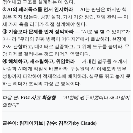
엮어내고 구조를 설계하는 데 있다.
② AI의 패러독스를 먼저 인지하라
— AI는 판단은 하지만 책
임은 지지 않는다. 방향 설정, 가치 기준 정립, 책임 관리 — 이
세 가지 축을 리더가 직접 설계해야 한다.
③ 기술보다 문제를 먼저 정의하라
— "AI로 뭘 할 수 있지?"가
아니라 "우리의 진짜 병목이 어디지?"에서 출발하라. 현장에
가서 관찰하고, 데이터로 검증하고, 그 위에 도구를 붙여라. 무
당 과제를 걸러내는 것도 리더의 역할이다.
④ 해체하고, 재조립하고, 위임하라
— 거대한 업무를 쪼개서
사람과 AI에게 적절히 배분하라. 구성원의 AI 이해도와 업무
성향까지 파악하여 적재적소에 배치하라. 실무를 쥐고 놓지 못
하는 리더가 조직의 가장 큰 병목이다.
다음 편:
EP.4 사고 확장형
— "AI한테 넋두리했더니 새 시장이
열렸다"
글쓴이: 팀제이커브
|
감수: 김작가(by Claude)