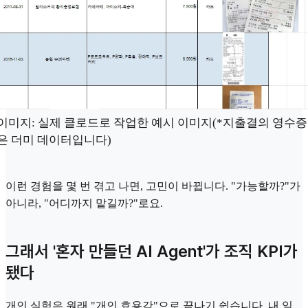
이미지: 실제 클로드로 작업한 예시 이미지(*지출결의 영수증
은 더미 데이터입니다)
이런 경험을 몇 번 겪고 나면, 고민이 바뀝니다. "가능할까?"가
아니라, "어디까지 맡길까?"로요.
그래서 '혼자 만들던 AI Agent'가 조직 KPI가
됐다
개인 실험은 원래 "개인 효용감"으로 끝나기 쉽습니다. 내 일