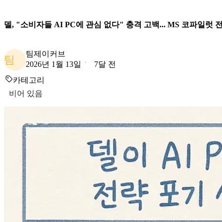
델, "소비자들 AI PC에 관심 없다" 충격 고백... MS 코파일럿
팀제이커브
팀
2026년 1월 13일
7달 전
카테고리
비어 있음