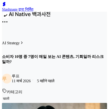
Slashpage द्वारा निर्मित
AI Strategy
소비자 10명 중 7명이 매일 보는 AI 콘텐츠, 기회일까 리스크
일까?
루프
루
11 मार्च 2026
5 महीने पहले
카테고리
खाली