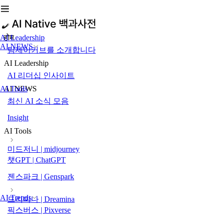
AI Leadership
होम
AI NEWS
팀제이커브를 소개합니다
AI Leadership
AI 리더십 인사이트
AI Tools
AI NEWS
최신 AI 소식 모음
Insight
AI Tools
미드저니 | midjourney
챗GPT | ChatGPT
젠스파크 | Genspark
AI Trends
드리미나 | Dreamina
픽스버스 | Pixverse