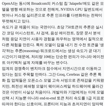
OpenAI는 동시에 Broadcom의 커스텀 칩 'Jalapeño'에도 같은 모
델을 병행 배포하는 것으로 전해져, NVIDIA GPU 일변도에서
벗어나 커스텀 실리콘으로 추론 인프라를 다변화하는 전략이
뚜렷해지고 있다.
속도가 곧 제품이 되는 국면이다. 초당 750토큰의 추론은 실시
간 코딩 어시스턴트, AI 검색, 음성 에이전트, 장문 문서 분석
처럼 응답 지연이 사용자 경험을 좌우하는 영역에서 질적으로
다른 체험을 만든다. 특히 모델이 답을 내기 전 수천 토큰을 '생
각'하는 추론(reasoning) 워크로드에서는 생성 속도가 곧 대기
시간이기 때문에, 처리량 10배는 단순한 편의가 아니라 에이전
트 아키텍처 설계 자체를 바꾸는 변수다.
업계의 경쟁축이 벤치마크 점수에서 지연시간으로 이동하고
있다는 점도 주목할 만하다. 그간 Groq, Cerebras 같은 추론 특
화 칩 업체들은 오픈소스 모델 고속 서빙으로 존재감을 키워왔
지만, 최전선 폐쇄형 모델이 웨이퍼스케일 하드웨어에 올라간
것은 이번이 사실상 처음이다. 개발자와 기업에게는 이제 모델
선택 시 지능뿐 아니라 end-to-end 토큰 처리 속도를 1급 지표로
따져야 한다는 신호이며, 프론티어 지능과 초저지연이 양자택