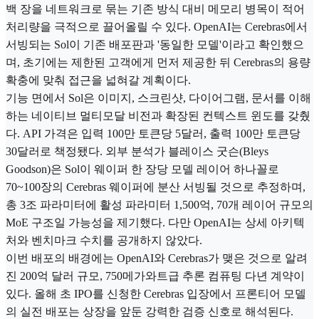
백 장을 네트워크로 묶는 기존 방식 대비 메모리 병목이 적어
처리량을 극적으로 끌어올릴 수 있다. OpenAI는 Cerebras에서
서빙되는 Sol이 기존 배포판과 '동일한 모델'이라고 확인했으
며, 초기에는 제한된 고객에게 먼저 제공한 뒤 Cerebras의 용량
확충에 맞춰 접근을 넓혀갈 계획이다.
기능 면에서 Sol은 이미지, 스크린샷, 다이어그램, 문서를 이해
하는 네이티브 멀티모달 비전과 확장된 컨텍스트 윈도를 갖췄
다. API 가격은 입력 100만 토큰당 5달러, 출력 100만 토큰당
30달러로 책정됐다. 외부 분석가 블레이스 굿슨(Bleys
Goodson)은 Sol이 웨이퍼 한 장당 모델 레이어 하나꼴로
70~100장의 Cerebras 웨이퍼에 분산 서빙될 것으로 추정하며,
총 3조 파라미터에 활성 파라미터 1,500억, 70개 레이어 규모의
MoE 구조일 가능성을 제기했다. 다만 OpenAI는 상세 아키텍
처와 벤치마크 수치를 공개하지 않았다.
이번 배포의 배경에는 OpenAI와 Cerebras가 맺은 것으로 알려
진 200억 달러 규모, 750메가와트급 추론 컴퓨팅 다년 계약이
있다. 올해 초 IPO를 신청한 Cerebras 입장에서 프론티어 모델
의 실전 배포는 상장을 앞둔 강력한 검증 신호로 해석된다.