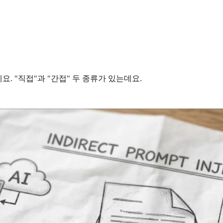
. "직접"과 "간접" 두 종류가 있는데요.