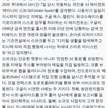
2026' 무대에서 24시간·7일 상시 작동하는 개인용 AI 에이전트
'제미나이 스파크(Gemini Spark)'를 공개했다. 사용자가 일일이
지시하지 않아도 지메일, 구글 독스, 캘린더, 워크스페이스를
가로지르며 스스로 업무를 처리하는 이 에이전트는, 구글이
1998년 검색 엔진을 출시한 이래 25년 만에 단행하는 검색 인
터페이스 전면 개편과 맞물려 발표됐다. 순다르 피차이 CEO
는 기조연설에서 스파크를 두고 "디지털 생활을 탐색해주고
지시에 따라 직접 행동에 나서는 차세대 스마트 어시스턴
트"라고 정의했다.
스파크는 단순한 챗봇이 아니라 '진정한 AI 동료'를 표방한다.
전용 지메일 주소를 부여받아 메일을 직접 발송하고, 크롬 브
라우저로 웹을 돌아다니며 정보를 수집하며, 안드로이드의 '헤
일로(Halo)' 시스템으로 작업 진행 상황을 실시간 추적할 수 있
다. 모델 컨텍스트 프로토콜(MCP)을 통해 외부 서비스와도 연
동된다. 구글이 시연한 사례는 두 가지다. 첫째, 받은편지함과
문서·시트·슬라이드를 모두 훑어 상사에게 올릴 보고서를 알
아서 정리해주는 시나리오. 둘째, 소규모 사업자의 고객 문의
를 상시 모니터링해 자동 대응하는 시나리오다. 기술적으로는