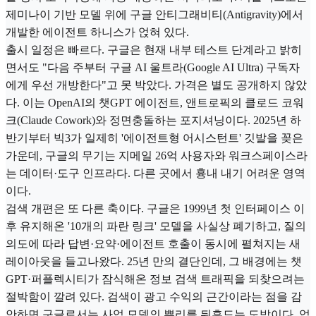
제미나이 기반 모델 위에 구글 안티그래비티(Antigravity)에서
개발한 에이전트 하니스가 얹혀 있다.
출시 일정은 빠르다. 구글은 현재 내부 테스트 단계라고 밝히
면서도 "다음 주부터 구글 AI 울트라(Google AI Ultra) 구독자
에게 우선 개방한다"고 못 박았다. 가격은 별도 공개하지 않았
다. 이는 OpenAI의 챗GPT 에이전트, 앤트로픽의 클로드 코워
크(Claude Cowork)와 정면충돌하는 포지셔닝이다. 2025년 하
반기부터 빅3가 일제히 '에이전트형 어시스턴트' 깃발을 꽂은
가운데, 구글의 무기는 지메일 26억 사용자와 워크스페이스라
는 데이터·도구 인프라다. 다른 곳에서 흉내 내기 어려운 영역
이다.
검색 개편은 또 다른 축이다. 구글은 1999년 첫 인터페이스 이
후 유지해온 '10개의 파란 링크' 모델을 사실상 폐기하고, 질의
의도에 따라 답변·요약·에이전트 호출이 동시에 펼쳐지는 새
레이아웃을 들고나왔다. 25년 만의 결단인데, 그 배경에는 챗
GPT·퍼플렉시티가 잠식해온 정보 검색 트래픽을 되찾으려는
절박함이 깔려 있다. 검색이 광고 수익의 근간이라는 점을 감
안하면 구글로서는 사업 모델의 뿌리를 뒤흔드는 도박이다. 업