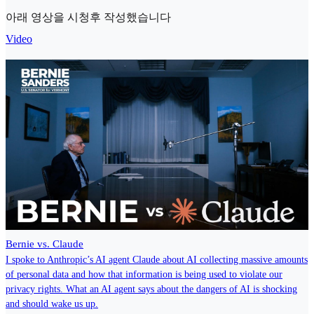
아래 영상을 시청후 작성했습니다
Video
Bernie vs. Claude
I spoke to Anthropic’s AI agent Claude about AI collecting massive amounts
of personal data and how that information is being used to violate our
privacy rights. What an AI agent says about the dangers of AI is shocking
and should wake us up.