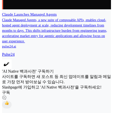
Claude Launches Managed Agents
Claude Managed Agents, a new suite of composable APIs, enables cloud-
hosted agent deployment at scale, reducing development timelines from
months to days. This shifts infrastructure burden from engineering teams,
accelerating market entry for agentic applications and allowing focus on
user experience.
pulse24.ai
Pulse24
'AI Native 백과사전' 구독하기
사이트를 구독하면 새 포스트 등 최신 업데이트를 알림과 메일
로 가장 먼저 받아보실 수 있습니다.
Slashpage에 가입하고 'AI Native 백과사전'을 구독하세요!
구독