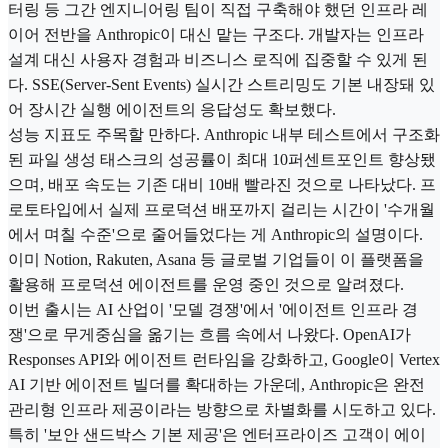
터링 등 그간 엔지니어링 팀이 직접 구축해야 했던 인프라 레
이어 전반을 Anthropic이 대신 맡는 구조다. 개발자는 인프라
설계 대신 사용자 경험과 비즈니스 로직에 집중할 수 있게 된
다. SSE(Server-Sent Events) 실시간 스트리밍도 기본 내장돼 있
어 장시간 실행 에이전트의 응답성도 확보했다.
성능 지표도 주목할 만하다. Anthropic 내부 테스트에서 구조화
된 파일 생성 태스크의 성공률이 최대 10퍼센트포인트 향상됐
으며, 배포 속도는 기존 대비 10배 빨라진 것으로 나타났다. 프
로토타입에서 실제 프로덕션 배포까지 걸리는 시간이 '수개월
에서 며칠 수준'으로 줄어들었다는 게 Anthropic의 설명이다.
이미 Notion, Rakuten, Asana 등 글로벌 기업들이 이 플랫폼을
활용해 프로덕션 에이전트를 운영 중인 것으로 알려졌다.
이번 출시는 AI 산업이 '모델 경쟁'에서 '에이전트 인프라 경
쟁'으로 무게중심을 옮기는 흐름 속에서 나왔다. OpenAI가
Responses API와 에이전트 런타임을 강화하고, Google이 Vertex
AI 기반 에이전트 빌더를 확대하는 가운데, Anthropic은 완전
관리형 인프라 제공이라는 방향으로 차별화를 시도하고 있다.
특히 '보안 샌드박스 기본 제공'은 엔터프라이즈 고객이 에이