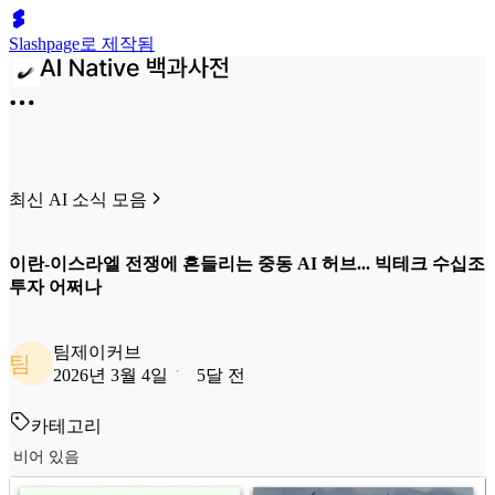
Slashpage로 제작됨
최신 AI 소식 모음
이란-이스라엘 전쟁에 흔들리는 중동 AI 허브... 빅테크 수십조
투자 어쩌나
팀제이커브
팀
2026년 3월 4일
5달 전
카테고리
비어 있음