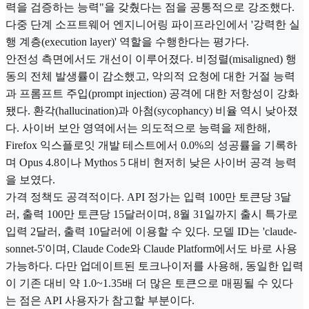
력을 검증하는 능력"을 갖췄다는 점을 공통적으로 강조했다.
다중 단계 소프트웨어 엔지니어링 파이프라인에서 '강력한 실
행 계층(execution layer)' 역할을 수행한다는 평가다.
안전성 측면에서도 개선이 이루어졌다. 비정렬(misaligned) 행
동의 전체 발생률이 감소했고, 악의적 요청에 대한 거절 능력
과 프롬프트 주입(prompt injection) 공격에 대한 저항성이 강화
됐다. 환각(hallucination)과 아첨(sycophancy) 비율 역시 낮아졌
다. 사이버 보안 영역에서는 의도적으로 능력을 제한해,
Firefox 익스플로잇 개발 테스트에서 0.0%의 성공률을 기록하
며 Opus 4.8이나 Mythos 5 대비 현저히 낮은 사이버 공격 능력
을 보였다.
가격 정책도 공격적이다. API 정가는 입력 100만 토큰당 3달
러, 출력 100만 토큰당 15달러이며, 8월 31일까지 출시 특가로
입력 2달러, 출력 10달러에 이용할 수 있다. 모델 ID는 'claude-
sonnet-5'이며, Claude Code와 Claude Platform에서도 바로 사용
가능하다. 다만 업데이트된 토크나이저를 사용해, 동일한 입력
이 기존 대비 약 1.0~1.35배 더 많은 토큰으로 매핑될 수 있다
는 점은 API 사용자가 참고할 부분이다.