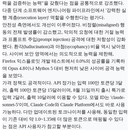
력을 검증하는 능력"을 갖췄다는 점을 공통적으로 강조했다.
다중 단계 소프트웨어 엔지니어링 파이프라인에서 '강력한 실
행 계층(execution layer)' 역할을 수행한다는 평가다.
안전성 측면에서도 개선이 이루어졌다. 비정렬(misaligned) 행
동의 전체 발생률이 감소했고, 악의적 요청에 대한 거절 능력
과 프롬프트 주입(prompt injection) 공격에 대한 저항성이 강화
됐다. 환각(hallucination)과 아첨(sycophancy) 비율 역시 낮아졌
다. 사이버 보안 영역에서는 의도적으로 능력을 제한해,
Firefox 익스플로잇 개발 테스트에서 0.0%의 성공률을 기록하
며 Opus 4.8이나 Mythos 5 대비 현저히 낮은 사이버 공격 능력
을 보였다.
가격 정책도 공격적이다. API 정가는 입력 100만 토큰당 3달
러, 출력 100만 토큰당 15달러이며, 8월 31일까지 출시 특가로
입력 2달러, 출력 10달러에 이용할 수 있다. 모델 ID는 'claude-
sonnet-5'이며, Claude Code와 Claude Platform에서도 바로 사용
가능하다. 다만 업데이트된 토크나이저를 사용해, 동일한 입력
이 기존 대비 약 1.0~1.35배 더 많은 토큰으로 매핑될 수 있다
는 점은 API 사용자가 참고할 부분이다.