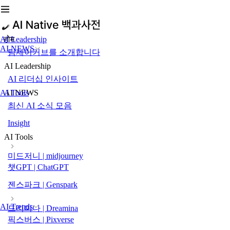
AI Leadership
होम
AI NEWS
팀제이커브를 소개합니다
AI Leadership
AI 리더십 인사이트
AI Tools
AI NEWS
최신 AI 소식 모음
Insight
AI Tools
미드저니 | midjourney
챗GPT | ChatGPT
젠스파크 | Genspark
AI Trends
드리미나 | Dreamina
픽스버스 | Pixverse