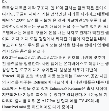
다.
주목할 대목은 계약 구조다. 연 10억 달러는 결코 적은 돈이 아
니지만, 구글이 사파리 기본 검색엔진 자리를 지키려고 애플에
매년 약 200억 달러를 지불해 온 것과 비교하면 5% 수준에 불
과하다. 검색에서는 구글이 애플에 돈을 주는 '을'이었지만, AI
모델에서는 애플이 구글에 돈을 내는 처지로 관계가 역전된 셈
이다. 자체 거대 모델 경쟁에서 뒤처진 애플이 자존심을 내려
놓고 라이벌의 두뇌를 빌려 쓰는 선택을 했다는 점에서 업계에
적지 않은 충격을 던졌다.
iOS 27은 macOS 27, iPadOS 27과 버전 번호를 나란히 맞추며
전 플랫폼을 정렬한다. 사진 앱에는 온디바이스로 작동하는 생
성형 편집 도구가 대거 추가된다. 생성형 채우기 기반의
'Extend', 화질·조명·색상을 자동 보정하는 'Enhance', 공간 사진
의 시점을 바꾸는 'Reframe'이 대표적이다. 다만 애플은 내부 테
스트에서 난항을 겪고 있어 Enhance와 Reframe은 출시 시점에
지연되거나 기능이 축소될 수 있다고 알려졌다. Siri 완성을 기
다리며 출시를 미뤄 온 A17 Pro 칩 탑재 애플 TV 4K와 새
HomePod mini 등 하드웨어도 대기 중이다.