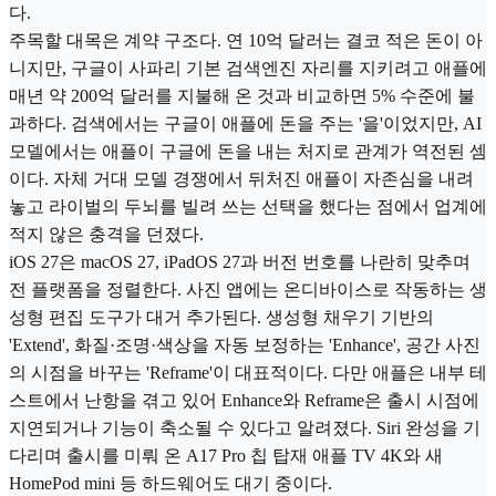
다.
주목할 대목은 계약 구조다. 연 10억 달러는 결코 적은 돈이 아
니지만, 구글이 사파리 기본 검색엔진 자리를 지키려고 애플에
매년 약 200억 달러를 지불해 온 것과 비교하면 5% 수준에 불
과하다. 검색에서는 구글이 애플에 돈을 주는 '을'이었지만, AI
모델에서는 애플이 구글에 돈을 내는 처지로 관계가 역전된 셈
이다. 자체 거대 모델 경쟁에서 뒤처진 애플이 자존심을 내려
놓고 라이벌의 두뇌를 빌려 쓰는 선택을 했다는 점에서 업계에
적지 않은 충격을 던졌다.
iOS 27은 macOS 27, iPadOS 27과 버전 번호를 나란히 맞추며
전 플랫폼을 정렬한다. 사진 앱에는 온디바이스로 작동하는 생
성형 편집 도구가 대거 추가된다. 생성형 채우기 기반의
'Extend', 화질·조명·색상을 자동 보정하는 'Enhance', 공간 사진
의 시점을 바꾸는 'Reframe'이 대표적이다. 다만 애플은 내부 테
스트에서 난항을 겪고 있어 Enhance와 Reframe은 출시 시점에
지연되거나 기능이 축소될 수 있다고 알려졌다. Siri 완성을 기
다리며 출시를 미뤄 온 A17 Pro 칩 탑재 애플 TV 4K와 새
HomePod mini 등 하드웨어도 대기 중이다.