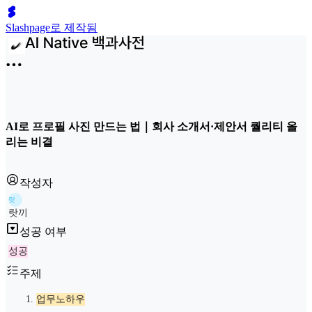
Slashpage로 제작됨
AI로 프로필 사진 만드는 법｜회사 소개서·제안서 퀄리티 올
리는 비결
작성자
랏
랏끼
성공 여부
성공
주제
업무노하우