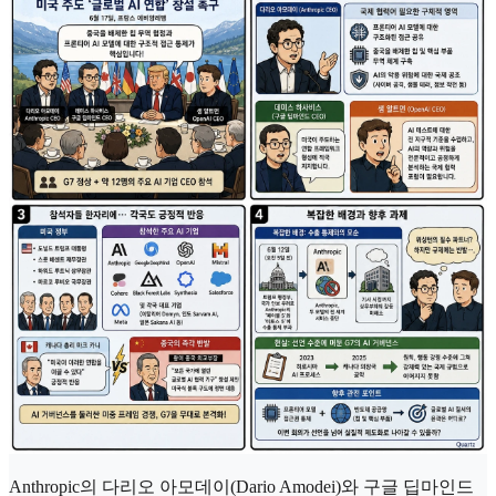
Anthropic의 다리오 아모데이(Dario Amodei)와 구글 딥마인드