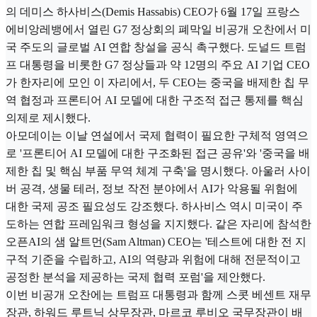
의 데미스 하사비스(Demis Hassabis) CEO가 6월 17일 프랑스
에비앙레뱅에서 열린 G7 정상회의 폐막일 비공개 오찬에서 미
국 주도의 글로벌 AI 연합 창설을 공식 촉구했다. 도널드 트럼
프 대통령을 비롯한 G7 정상들과 약 12명의 주요 AI 기업 CEO
가 한자리에 모인 이 자리에서, 두 CEO는 중국을 배제한 칩 무
역 협정과 프론티어 AI 모델에 대한 구조적 접근 통제를 핵심
의제로 제시했다.
아모데이는 이날 연설에서 국제 협력이 필요한 구체적 영역으
로 '프론티어 AI 모델에 대한 구조화된 접근 공유'와 '중국을 배
제한 칩 및 핵심 부품 무역 체계 구축'을 명시했다. 아울러 사이
버 공격, 생물 테러, 정보 작전 분야에서 AI가 악용될 위험에
대한 국제 공조 필요성도 강조했다. 하사비스 역시 미국이 주
도하는 연합 프레임워크 형성을 지지했다. 같은 자리에 참석한
오픈AI의 샘 알트먼(Sam Altman) CEO는 '테스트에 대한 전 지
구적 기준을 수립하고, AI의 역량과 위험에 대해 전문적이고
공정한 분석을 제공하는 국제 협력 포럼'을 제안했다.
이번 비공개 오찬에는 트럼프 대통령과 함께 스콧 베센트 재무
장관, 하워드 루트닉 상무장관, 마르코 루비오 국무장관이 배