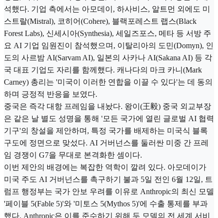
석했다. 기업 측에서는 아모데이, 하사비스, 알트먼 외에도 미
스트랄(Mistral), 코히어(Cohere), 블랙포레스트 랩스(Black
Forest Labs), 신세시아(Synthesia), 세일즈포스, 메타 등 서방 주
요 AI 기업 임원진이 참석했으며, 이탈리아의 도민(Domyn), 인
도의 사르밤 AI(Sarvam AI), 일본의 사카나 AI(Sakana AI) 등 각
국 대표 기업도 자리를 함께했다. 캐나다의 마크 카니(Mark
Carney) 총리는 '미국이 이러한 연합을 이끌 수 있다'는 데 동의
하며 긍정적 반응을 보였다.
중국은 즉각 대항 프레임을 내놨다. 왕이(王毅) 중국 외교부장
은 같은 날 별도 성명을 통해 '모든 국가에 열린 글로벌 AI 협력
기구'의 창설을 제안하며, 특정 국가를 배제하는 미국식 블록
구도에 정면으로 맞섰다. AI 거버넌스를 둘러싼 미중 간 프레
임 경쟁이 G7을 무대로 본격화한 셈이다.
이번 제안의 배경에는 복잡한 역학이 깔려 있다. 아모데이가
미국 주도 AI 거버넌스를 촉구하기 불과 5일 전인 6월 12일, 트
럼프 행정부는 국가 안보 우려를 이유로 Anthropic의 최신 모델
'페이블 5(Fable 5)'와 '미토스 5(Mythos 5)'에 수출 통제를 부과
했다. Anthropic은 이를 준수하기 위해 두 모델의 전 세계 서비