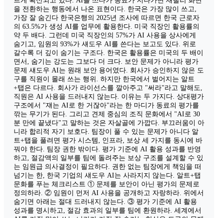
르게 확산되고 있다. AI를 쓰다가 동료가 지나가면 재빨리 화면
을 전환하는 행동에서 나온 표현이다. 한국은 가장 많이 쓰고,
가장 잘 숨긴다 한국은행의 2025년 조사에 따르면 한국 근로자
의 63.5%가 생성 AI를 업무에 활용한다. 미국 직장인 활용률의
약 두 배다. 그런데 미국 직장인의 57%가 AI 사용을 상사에게
숨기고, 임원의 93%가 섀도우 AI를 쓴다는 보고도 있다. 위로
갈수록 더 깊이 숨기는 구조다. 한국은 활용률은 미국의 두 배이
면서, 숨기는 강도는 그보다 더 크다. 보안 문제가 아니라 평가
문제 섀도우 AI는 원래 보안 용어였다. 회사가 승인하지 않은 도
구를 직원이 몰래 쓰는 행위. 하지만 한국에서 벌어지는 알트
+탭은 다르다. 회사가 라이선스를 깔아주고 "써라"라고 말해도,
직원은 AI 사용을 드러내지 않는다. 이유는 두 가지다. 상대평가
구조에서 "쟤는 AI로 한 거잖아"라는 한 마디가 동료의 평가를
깎는 무기가 된다. 그리고 견제 중심의 조직 문화에서 "AI로 30
분 만에 끝냈다"고 말하는 것은 자살골에 가깝다. 부끄러움이 아
니라 합리적 자기 보호다. 팀장이 풀 수 있는 문제가 아니다 알
트+탭을 풀려면 평가 시스템, 인프라, 보상 세 가지를 동시에 바
꿔야 한다. 팀장 권한 밖이다. 평가 기준에 AI 활용 성과를 반영
하고, 절감액의 일부를 팀에 돌려주는 보상 구조를 설계할 수 있
는 임원급 의사결정이 필요하다. 권한 없는 팀장에게 책임을 떠
넘기는 한, 한국 기업의 섀도우 AI는 사라지지 않는다. 알트+탭
문화를 푸는 체크리스트 ① 문제를 보안이 아닌 평가의 문제로
정의하라. ② 임원이 먼저 AI 사용을 공개하고 자랑하라. 위에서
숨기면 아래는 절대 드러내지 않는다. ③ 평가 기준에 AI 활용
성과를 명시하고, 절감 효과의 일부를 팀에 환원하라. 세계에서