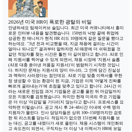
2026년 미국 HR이 폭로한 광탈의 비밀
안녕하세요 팀제이커브 슬입니다. 최근 미국 커뮤니티에서 흥미
로운 인터뷰 내용을 발견했습니다. 150번의 낙방 끝에 취업에
성공한 한 매니저가 현직 HR 리드 10명에게 같은 질문을 했다고
하는데요. "3년 전과 비교했을 때, 지금 채용에 걸리는 시간이
얼마나 되나요?" 결과부터 말하자면 AI 때문에 더 쉬워졌을 것
같던 적임자를 찾는 시간은 훨씬 더 길어졌다고 합니다. AI로 인
해 지원서를 찍어낼 수 있게 되면서, 채용 시장에 '지원서 슬롭
(AI로 대충 쏟아낸 저품질 지원서)'이 범람하기 시작한 것입니
다. 하지만 문제는 지원서의 양이 아니라, 그 안에 담긴 진실성
과 맥락이 사라졌다는 점인데요. AI로 기업 맞춤 이력서를 무한
정 생성할 수 있는 환경이 된 지금, 기업은 이제 '어떻게 진짜를
빠르게 골라내는가'에 초점을 맞추고 있다고 합니다. 24시간 이
라는 새로운 진입점 과거 기업들은 공고를 올린 뒤 마감일까지
모든 지원자를 검토했습니다. 하지만 현재 미국의 주요 기업들
은 더 이상 '마감일'을 기다리지 않는다고 합니다. 프로세스를 요
약하면 이렇습니다. 공고 게시 후 24~48시간 이내에 수백 명의
지원자가 몰린다. 인사 담당자들은 상위 100~150명까지만 검토
한 뒤 리스트를 닫는다. 적임자가 없으면 151번째 지원자를 보
는 대신, 공고를 내렸다가 새로 올린다. 채용 시스템이 개인화되
고 속도전이 되면서, 구직자는 더 이상 '내 이력서가 HR에 보일