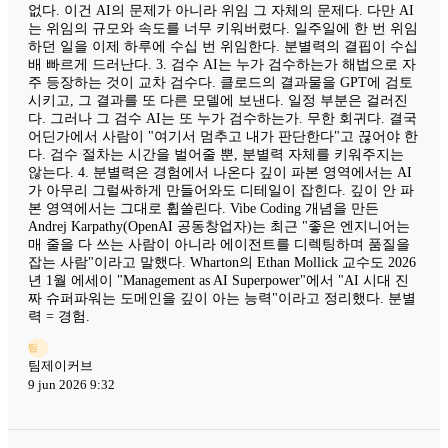
없다. 이건 AI의 문제가 아니라 위임 그 자체의 문제다. 다만 AI
는 위임의 규모와 속도를 너무 키워버렸다. 일주일에 한 번 위임
하던 일을 이제 하루에 수십 번 위임한다. 분별력의 결핍이 수십
배 빠르게 드러난다. 3. 검수 AI는 누가 검수하는가 해법으로 자
주 등장하는 것이 교차 검수다. 클로드의 결과물을 GPT에 검토
시키고, 그 결과를 또 다른 모델에 보낸다. 일정 부분은 걸러진
다. 그러나 그 검수 AI는 또 누가 검수하는가. 무한 회귀다. 결국
어딘가에서 사람이 "여기서 멈추고 내가 판단한다"고 끊어야 한
다. 검수 절차는 시간을 벌어줄 뿐, 분별력 자체를 키워주지는
않는다. 4. 분별력은 경험에서 나온다 깊이 파본 영역에서는 AI
가 아무리 그럴싸하게 만들어와도 디테일이 잡힌다. 깊이 안 파
본 영역에서는 그대로 휩쓸린다. Vibe Coding 개념을 만든
Andrej Karpathy(OpenAI 공동창업자)는 최근 "좋은 엔지니어는
매 줄을 다 쓰는 사람이 아니라 에이전트를 디렉팅하며 품질을
잡는 사람"이라고 말했다. Wharton의 Ethan Mollick 교수도 2026
년 1월 에세이 "Management as AI Superpower"에서 "AI 시대 진
짜 슈퍼파워는 도메인을 깊이 아는 능력"이라고 정리했다. 분별
력 = 경험.
팀
팀제이커브
9 jun 2026 9:32