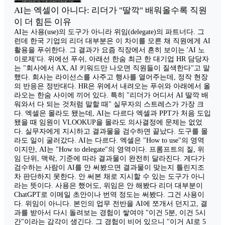
AI는 엑셀이 아니다: 리더가 "딸깍" 배워올수록 직원
이 더 힘든 이유
AI는 사용(use)의 도구가 아니라 위임(delegate)의 파트너다. 그
런데 한국 기업의 리더 대부분은 이 차이를 모른 채 직원에게 AI
활용을 푸쉬한다. 그 결과가 요즘 직장에서 흔히 보이는 'AI 노
이로제'다. 위에선 푸쉬, 아래선 한숨 최근 한 대기업 HR 담당자
는 "회사에서 AX, AI 키워드만 나오면 직원들이 질색한다"고 말
했다. 회사는 라이선스를 사주고 행사를 열어주는데, 정작 현장
의 반응은 정반대다. HR은 위에서 내려오는 푸쉬와 아래에서 올
라오는 한숨 사이에 끼어 있다. 특히 "리더가 어디서 AI 딸깍 배
워와서 다 되는 것처럼 말할 때" 실무자의 스트레스가 가장 크
다. 엑셀은 몰라도 됐는데, AI는 다르다 엑셀과 PPT가 처음 도입
됐을 때 임원이 VLOOKUP을 몰라도 의사결정에 문제는 없었
다. 실무자에게 지시하고 결과물을 검수하면 끝났다. 도구를 몰
라도 일이 굴러갔다. AI는 다르다. 엑셀은 "How to use"의 영역
이지만, AI는 "How to delegate"의 영역이다. 프롬프트의 질, 위
임 단위, 맥락, 기준에 따라 결과물이 완전히 달라진다. 게다가
검수하는 사람이 AI를 안 써봤으면 결과물이 맞는지 틀린지조
차 판단하지 못한다. 안 써본 채로 지시할 수 있는 도구가 아니
라는 뜻이다. 사용은 했어도, 위임은 안 해봤다 리더 대부분이
ChatGPT로 이메일 초안이나 번역 정도는 써봤다. 그건 사용이
다. 위임이 아니다. 본인의 업무 전반을 AI에 쪼개서 던지고, 결
과를 받아서 다시 돌려보는 경험이 쌓여야 "이건 5분, 이건 5시
간"이라는 감각이 생긴다. 그 경험이 비어 있으니 "이거 AI로 5