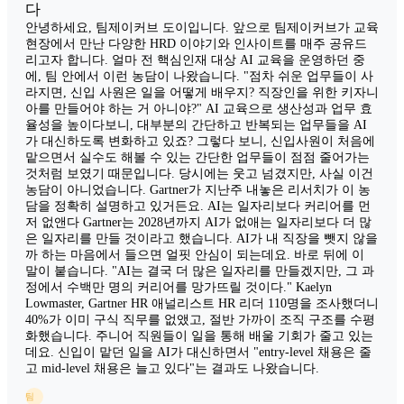
다
안녕하세요, 팀제이커브 도이입니다. 앞으로 팀제이커브가 교육
현장에서 만난 다양한 HRD 이야기와 인사이트를 매주 공유드
리고자 합니다. 얼마 전 핵심인재 대상 AI 교육을 운영하던 중
에, 팀 안에서 이런 농담이 나왔습니다. "점차 쉬운 업무들이 사
라지면, 신입 사원은 일을 어떻게 배우지? 직장인을 위한 키자니
아를 만들어야 하는 거 아니야?" AI 교육으로 생산성과 업무 효
율성을 높이다보니, 대부분의 간단하고 반복되는 업무들을 AI
가 대신하도록 변화하고 있죠? 그렇다 보니, 신입사원이 처음에
맡으면서 실수도 해볼 수 있는 간단한 업무들이 점점 줄어가는
것처럼 보였기 때문입니다. 당시에는 웃고 넘겼지만, 사실 이건
농담이 아니었습니다. Gartner가 지난주 내놓은 리서치가 이 농
담을 정확히 설명하고 있거든요. AI는 일자리보다 커리어를 먼
저 없앤다 Gartner는 2028년까지 AI가 없애는 일자리보다 더 많
은 일자리를 만들 것이라고 했습니다. AI가 내 직장을 뺏지 않을
까 하는 마음에서 들으면 얼핏 안심이 되는데요. 바로 뒤에 이
말이 붙습니다. "AI는 결국 더 많은 일자리를 만들겠지만, 그 과
정에서 수백만 명의 커리어를 망가뜨릴 것이다." Kaelyn
Lowmaster, Gartner HR 애널리스트 HR 리더 110명을 조사했더니
40%가 이미 구식 직무를 없앴고, 절반 가까이 조직 구조를 수평
화했습니다. 주니어 직원들이 일을 통해 배울 기회가 줄고 있는
데요. 신입이 맡던 일을 AI가 대신하면서 "entry-level 채용은 줄
고 mid-level 채용은 늘고 있다"는 결과도 나왔습니다.
팀