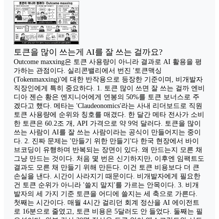
토큰을 많이 쓰는게 AI를 잘 쓰는 걸까요?
Outcome maxxing은 토큰 사용량이 아니라 결과로 AI 활용을 평
가하는 관점이다. 실리콘밸리에서 번진 '토큰맥싱
(Tokenmaxxing)'에 대한 반작용으로 등장한 기준이며, 비개발자
직장인에게 특히 중요하다. 1. 토큰 많이 쓰면 잘 쓰는 걸까 엔비
디아 젠슨 황은 엔지니어에게 연봉의 50%를 토큰 보너스로 주
겠다고 했다. 메타는 'Claudeonomics'라는 사내 리더보드로 직원
토큰 사용량에 순위와 칭호를 매겼다. 한 달간 메타 전사가 소비
한 토큰은 60.2조 개, API 가격으로 약 9억 달러다. 토큰을 많이
쓰는 사람이 AI를 잘 쓰는 사람이라는 공식이 만들어지는 중이
다. 2. 진짜 문제는 '만들기 위한 만들기'다 한국 현장에서 바이
브코딩이 유행하며 반복되는 장면이 있다. 왜 만드는지 모른 채
그냥 만드는 것이다. 처음 몇 번은 신기하지만, 이후엔 임팩트도
결과도 모른 채 만들기 위해 만든다. 이건 토큰 비용보다 더 큰
손실을 낸다. 시간이 사라지기 때문이다. 비개발자에게 필요한
건 토큰 순위가 아니라 '쓸지 말지'를 가르는 안목이다. 3. 비개
발자의 세 가지 기준 토큰을 어디에 쓸지는 세 축으로 가른다.
첫째는 시간이다. 매월 4시간 걸리던 회계 정산을 AI 에이전트
로 16분으로 줄였고, 토큰 비용은 5달러도 안 들었다. 둘째는 필