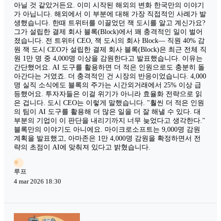
아닐 것 같았거든요. 이미 시작된 해외의 변화 한국만의 이야기
가 아닙니다. 해외에서 이 부분에 대해 가장 직접적인 사례가 발
생했습니다. 한때 트위터를 이끌었던 잭 도시를 알고 계신가요?
그가 설립한 결제 회사 블록(Block)에서 꽤 충격적인 일이 벌어
졌습니다. 전 트위터 CEO, 잭 도시의 회사 Block— 직원 40% 감
원 잭 도시 CEO가 설립한 결제 회사 블록(Block)은 최근 전체 직
원 1만 명 중 4,000명 이상을 감원한다고 발표했습니다. 이유는
간단했어요. AI 도구를 활용하면 더 적은 인원으로도 충분히 돌
아간다는 거였죠. 더 충격적인 건 시장의 반응이었습니다. 4,000
명 실직 소식에도 블록의 주가는 시간외거래에서 25% 이상 급
등했어요. 투자자들은 이걸 위기가 아니라 효율화 전략으로 읽
은 겁니다. 도시 CEO는 이렇게 말했습니다. "훨씬 더 적은 인원
의 팀이 AI 도구를 활용해 더 많은 일을 더 잘 해낼 수 있다. 대
부분의 기업이 이 판단을 내리기까지 너무 늦었다고 생각한다."
블록만의 이야기도 아니에요. 마이크로소프트는 9,000명 감원
계획을 발표했고, 아마존은 1만 4,000명 감원을 확정하면서 전
략의 초점이 AI에 맞춰져 있다고 밝혔습니다.
루
루프
4 mar 2026 18:30