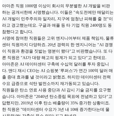
아마존 직원 1000명 이상이 회사의 무분별한 AI 개발을 비판
하는 공개서한에 서명했습니다. 이들은 "속도전에만 매달리는
AI 개발이 민주주의와 일자리, 지구에 엄청난 피해를 줄 것"이
라고 경고했는데요. 구글과 애플 등 타 기업 직원 2400명도 동
참했다고 합니다.
서명에 참여한 직원들은 고위 엔지니어부터 제품 책임자, 물류
센터 직원까지 다양하죠. 20년 경력의 한 엔지니어는 "AI 경쟁
이 직원과 환경을 짓밟는 명분이 됐다"고 비판했습니다. 또 다
른 직원은 "AI가 대량 해고의 핑계가 되고 있다"고 한데요.
아마존은 AI 데이터센터 구축에 수십억 달러를 투자 중입니
다. 앤디 재시 CEO는 AI 쇼핑봇 '루퍼스'가 연간 100억 달러 매
출 증대 효과를 낼 것이라고 밝혔죠. 하지만 데이터센터 전력
수요 급증으로 석탄 발전소까지 재가동되고 있습니다.
직원들은 탄소 연료 사용 중단과 AI 감시 기술 금지를 요구했
습니다. 아마존은 "2040년 탄소중립 목표에 전념하고 있다"고
답했지만, 2019년 이후 탄소 배출량이 35% 증가한 상황이죠.
한 직원은 "데이터센터 수요가 3년 내 10배 증가한다는데 물
사용량 9% 감축이 무슨 의미냐"고 하네요.