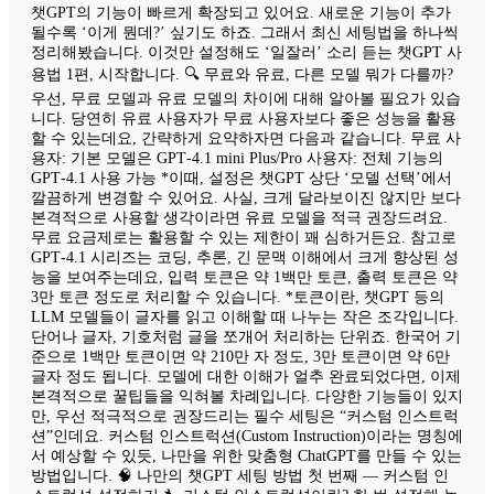
챗GPT의 기능이 빠르게 확장되고 있어요. 새로운 기능이 추가
될수록 ‘이게 뭔데?’ 싶기도 하죠. 그래서 최신 세팅법을 하나씩
정리해봤습니다. 이것만 설정해도 ‘일잘러’ 소리 듣는 챗GPT 사
용법 1편, 시작합니다. 🔍 무료와 유료, 다른 모델 뭐가 다를까?
우선, 무료 모델과 유료 모델의 차이에 대해 알아볼 필요가 있습
니다. 당연히 유료 사용자가 무료 사용자보다 좋은 성능을 활용
할 수 있는데요, 간략하게 요약하자면 다음과 같습니다. 무료 사
용자: 기본 모델은 GPT‑4.1 mini Plus/Pro 사용자: 전체 기능의
GPT‑4.1 사용 가능 *이때, 설정은 챗GPT 상단 ‘모델 선택’에서
깔끔하게 변경할 수 있어요. 사실, 크게 달라보이진 않지만 보다
본격적으로 사용할 생각이라면 유료 모델을 적극 권장드려요.
무료 요금제로는 활용할 수 있는 제한이 꽤 심하거든요. 참고로
GPT‑4.1 시리즈는 코딩, 추론, 긴 문맥 이해에서 크게 향상된 성
능을 보여주는데요, 입력 토큰은 약 1백만 토큰, 출력 토큰은 약
3만 토큰 정도로 처리할 수 있습니다. *토큰이란, 챗GPT 등의
LLM 모델들이 글자를 읽고 이해할 때 나누는 작은 조각입니다.
단어나 글자, 기호처럼 글을 쪼개어 처리하는 단위죠. 한국어 기
준으로 1백만 토큰이면 약 210만 자 정도, 3만 토큰이면 약 6만
글자 정도 됩니다. 모델에 대한 이해가 얼추 완료되었다면, 이제
본격적으로 꿀팁들을 익혀볼 차례입니다. 다양한 기능들이 있지
만, 우선 적극적으로 권장드리는 필수 세팅은 “커스텀 인스트럭
션”인데요. 커스텀 인스트럭션(Custom Instruction)이라는 명칭에
서 예상할 수 있듯, 나만을 위한 맞춤형 ChatGPT를 만들 수 있는
방법입니다. 🧠 나만의 챗GPT 세팅 방법 첫 번째 — 커스텀 인